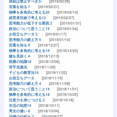
体罰は禁止すべきか
[2019/02/28]
言葉を知る７
[2019/02/21]
物事を多角的に考える20
[2019/02/14]
経営者目線で考える12
[2019/02/07]
思考能力が低下する要因２
[2019/01/31]
政治について思うこと15
[2019/01/24]
お役立ちデータ２
[2019/01/17]
思考能力の鍛え方５
[2019/01/10]
言葉を知る６
[2018/12/27]
物事を多角的に考える19
[2018/12/20]
嘘を見抜く４
[2018/12/13]
医療の知識18
[2018/12/06]
苦手克服法
[2018/11/29]
子どもの教育法10
[2018/11/22]
お役立ちデータ
[2018/11/15]
思考能力の鍛え方４
[2018/11/08]
政治について思うこと14
[2018/11/01]
物事を多角的に考える18
[2018/10/25]
注意力を身につける２
[2018/10/18]
生活の知恵14
[2018/10/11]
男女の違い６
[2018/10/04]
法律の仕組み２
[2018/09/27]