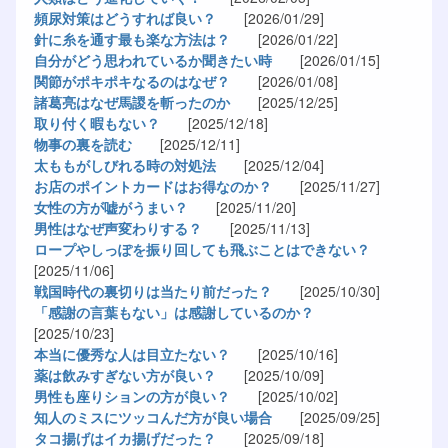
頻尿対策はどうすれば良い？
[2026/01/29]
針に糸を通す最も楽な方法は？
[2026/01/22]
自分がどう思われているか聞きたい時
[2026/01/15]
関節がポキポキなるのはなぜ？
[2026/01/08]
諸葛亮はなぜ馬謖を斬ったのか
[2025/12/25]
取り付く暇もない？
[2025/12/18]
物事の裏を読む
[2025/12/11]
太ももがしびれる時の対処法
[2025/12/04]
お店のポイントカードはお得なのか？
[2025/11/27]
女性の方が嘘がうまい？
[2025/11/20]
男性はなぜ声変わりする？
[2025/11/13]
ロープやしっぽを振り回しても飛ぶことはできない？
[2025/11/06]
戦国時代の裏切りは当たり前だった？
[2025/10/30]
「感謝の言葉もない」は感謝しているのか？
[2025/10/23]
本当に優秀な人は目立たない？
[2025/10/16]
薬は飲みすぎない方が良い？
[2025/10/09]
男性も座りションの方が良い？
[2025/10/02]
知人のミスにツッコんだ方が良い場合
[2025/09/25]
タコ揚げはイカ揚げだった？
[2025/09/18]