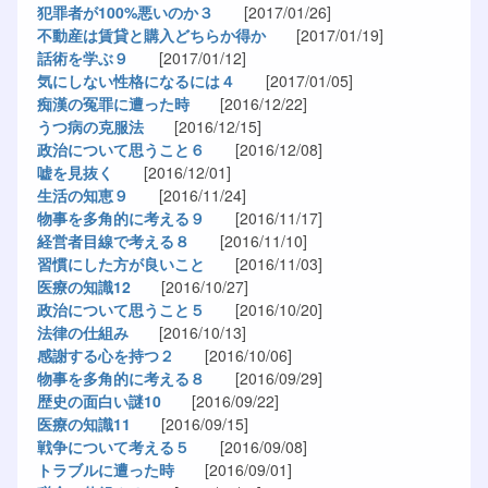
犯罪者が100%悪いのか３
[2017/01/26]
不動産は賃貸と購入どちらか得か
[2017/01/19]
話術を学ぶ９
[2017/01/12]
気にしない性格になるには４
[2017/01/05]
痴漢の冤罪に遭った時
[2016/12/22]
うつ病の克服法
[2016/12/15]
政治について思うこと６
[2016/12/08]
嘘を見抜く
[2016/12/01]
生活の知恵９
[2016/11/24]
物事を多角的に考える９
[2016/11/17]
経営者目線で考える８
[2016/11/10]
習慣にした方が良いこと
[2016/11/03]
医療の知識12
[2016/10/27]
政治について思うこと５
[2016/10/20]
法律の仕組み
[2016/10/13]
感謝する心を持つ２
[2016/10/06]
物事を多角的に考える８
[2016/09/29]
歴史の面白い謎10
[2016/09/22]
医療の知識11
[2016/09/15]
戦争について考える５
[2016/09/08]
トラブルに遭った時
[2016/09/01]