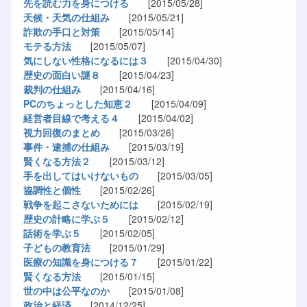
先を読む力を身につける
[2015/05/28]
天候・天気の仕組み
[2015/05/21]
詐欺の手口と対策
[2015/05/14]
モテる方法
[2015/05/07]
気にしない性格になるには３
[2015/04/30]
歴史の面白い謎８
[2015/04/23]
裁判の仕組み
[2015/04/16]
PCのちょっとした知恵２
[2015/04/09]
経営者目線で考える４
[2015/04/02]
視力回復のまとめ
[2015/03/26]
事件・逮捕の仕組み
[2015/03/19]
賢くなる方法２
[2015/03/12]
手を出してはいけないもの
[2015/03/05]
協調性と個性
[2015/02/26]
戦争を起こさないためには
[2015/02/19]
歴史の計略に学ぶ５
[2015/02/12]
話術を学ぶ５
[2015/02/05]
子どもの教育法
[2015/01/29]
医療の知識を身につける７
[2015/01/22]
賢くなる方法
[2015/01/15]
世の中は公平なのか
[2015/01/08]
政治と経済
[2014/12/25]