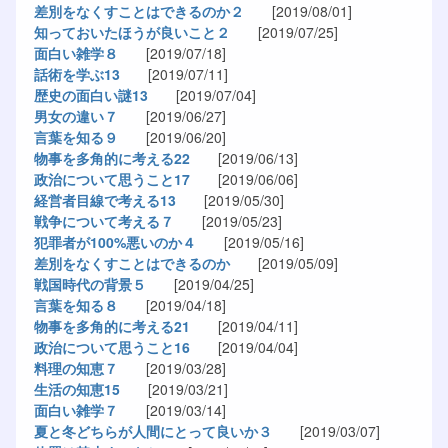
差別をなくすことはできるのか２
[2019/08/01]
知っておいたほうが良いこと２
[2019/07/25]
面白い雑学８
[2019/07/18]
話術を学ぶ13
[2019/07/11]
歴史の面白い謎13
[2019/07/04]
男女の違い７
[2019/06/27]
言葉を知る９
[2019/06/20]
物事を多角的に考える22
[2019/06/13]
政治について思うこと17
[2019/06/06]
経営者目線で考える13
[2019/05/30]
戦争について考える７
[2019/05/23]
犯罪者が100%悪いのか４
[2019/05/16]
差別をなくすことはできるのか
[2019/05/09]
戦国時代の背景５
[2019/04/25]
言葉を知る８
[2019/04/18]
物事を多角的に考える21
[2019/04/11]
政治について思うこと16
[2019/04/04]
料理の知恵７
[2019/03/28]
生活の知恵15
[2019/03/21]
面白い雑学７
[2019/03/14]
夏と冬どちらが人間にとって良いか３
[2019/03/07]