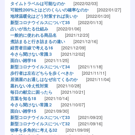
タイムトラベルは可能なのか
[2022/02/03]
可能性200%とはどのくらいの確率なのか
[2022/01/27]
地球温暖化はどう対策すれば良いか
[2022/01/20]
新型コロナウイルスについて35
[2022/01/13]
占いが当たる仕組み
[2022/01/06]
一般的に使われる商品名
[2021/12/23]
煮詰まると行き詰まるの違い
[2021/12/16]
経営者目線で考える16
[2021/12/09]
今さら聞けない常識３
[2021/12/02]
面白い雑学16
[2021/11/25]
新型コロナウイルスについて34
[2021/11/18]
歩行者は左右どちらを歩くべきか
[2021/11/11]
居酒屋のお通しはなぜ出てくるのか
[2021/11/04]
蒸れない冷え性対策
[2021/10/28]
毎日の献立に困ったら
[2021/10/21]
言葉を知る18
[2021/10/14]
今さら聞けない常識２
[2021/10/07]
面白い雑学15
[2021/09/30]
新型コロナウイルスについて33
[2021/09/23]
新型コロナウイルスについて32
[2021/09/16]
物事を多角的に考える32
[2021/09/09]