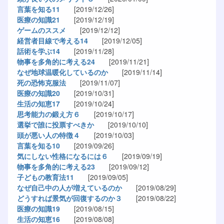
言葉を知る11
[2019/12/26]
医療の知識21
[2019/12/19]
ゲームのススメ
[2019/12/12]
経営者目線で考える14
[2019/12/05]
話術を学ぶ14
[2019/11/28]
物事を多角的に考える24
[2019/11/21]
なぜ地球温暖化しているのか
[2019/11/14]
死の恐怖克服法
[2019/11/07]
医療の知識20
[2019/10/31]
生活の知恵17
[2019/10/24]
思考能力の鍛え方６
[2019/10/17]
選挙で誰に投票すべきか
[2019/10/10]
頭が悪い人の特徴４
[2019/10/03]
言葉を知る10
[2019/09/26]
気にしない性格になるには６
[2019/09/19]
物事を多角的に考える23
[2019/09/12]
子どもの教育法11
[2019/09/05]
なぜ自己中の人が増えているのか
[2019/08/29]
どうすれば景気が回復するのか３
[2019/08/22]
医療の知識19
[2019/08/15]
生活の知恵16
[2019/08/08]