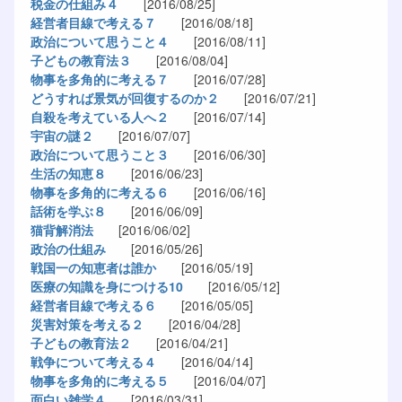
税金の仕組み４
[2016/08/25]
経営者目線で考える７
[2016/08/18]
政治について思うこと４
[2016/08/11]
子どもの教育法３
[2016/08/04]
物事を多角的に考える７
[2016/07/28]
どうすれば景気が回復するのか２
[2016/07/21]
自殺を考えている人へ２
[2016/07/14]
宇宙の謎２
[2016/07/07]
政治について思うこと３
[2016/06/30]
生活の知恵８
[2016/06/23]
物事を多角的に考える６
[2016/06/16]
話術を学ぶ８
[2016/06/09]
猫背解消法
[2016/06/02]
政治の仕組み
[2016/05/26]
戦国一の知恵者は誰か
[2016/05/19]
医療の知識を身につける10
[2016/05/12]
経営者目線で考える６
[2016/05/05]
災害対策を考える２
[2016/04/28]
子どもの教育法２
[2016/04/21]
戦争について考える４
[2016/04/14]
物事を多角的に考える５
[2016/04/07]
面白い雑学４
[2016/03/31]