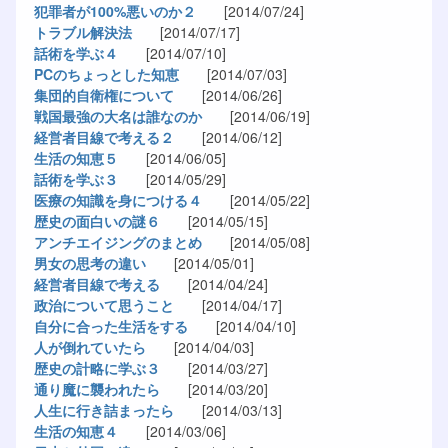
犯罪者が100%悪いのか２
[2014/07/24]
トラブル解決法
[2014/07/17]
話術を学ぶ４
[2014/07/10]
PCのちょっとした知恵
[2014/07/03]
集団的自衛権について
[2014/06/26]
戦国最強の大名は誰なのか
[2014/06/19]
経営者目線で考える２
[2014/06/12]
生活の知恵５
[2014/06/05]
話術を学ぶ３
[2014/05/29]
医療の知識を身につける４
[2014/05/22]
歴史の面白いの謎６
[2014/05/15]
アンチエイジングのまとめ
[2014/05/08]
男女の思考の違い
[2014/05/01]
経営者目線で考える
[2014/04/24]
政治について思うこと
[2014/04/17]
自分に合った生活をする
[2014/04/10]
人が倒れていたら
[2014/04/03]
歴史の計略に学ぶ３
[2014/03/27]
通り魔に襲われたら
[2014/03/20]
人生に行き詰まったら
[2014/03/13]
生活の知恵４
[2014/03/06]