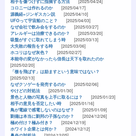
相手を傷つけずに指摘する方法
[2025/04/24]
コロニーは作れるのか
[2025/04/17]
源義経=ジンギスカン説
[2025/04/10]
UFOって宇宙船のこと？
[2025/04/03]
なぜ会社で飲み会をするのか
[2025/03/27]
アレルギーは治療できるのか？
[2025/03/20]
吸盤がすぐに取れてしまう時
[2025/03/13]
大失敗の報告をする時
[2025/03/06]
ホコリはなぜ灰色？
[2025/02/27]
本能寺の変がなかったら信長は天下を取れたのか
[2025/02/20]
「檄を飛ばす」は励ますという意味ではない？
[2025/02/13]
なぜクソゲーを発売するのか
[2025/02/06]
やけどの対処法
[2025/01/30]
景色と人物の写真を上手に取るには？
[2025/01/23]
相手の意見を否定したい時
[2025/01/16]
鳥が電線で感電しないのはなぜ？
[2025/01/09]
劉備は本当に劉邦の子孫なのか？
[2024/12/26]
極め付け？極み付き？
[2024/12/19]
ホワイト企業とは何か？
[2024/12/12]
鼻炎の対処法
[2024/12/05]