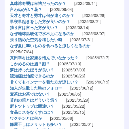
真珠湾奇襲は卑怯だったのか？
[2025/09/11]
言わぬが仏？花？
[2025/09/04]
天才と奇才と秀才は何が違うのか？
[2025/08/28]
早寝早起きをした方が良いのか？
[2025/08/21]
独り言は言った方が良い？
[2025/08/14]
なぜ地球温暖化で水不足になるのか
[2025/08/07]
張り詰めた空気を壊したい時
[2025/07/31]
なぜ夏に辛いものを食べると涼しくなるのか
[2025/07/24]
真田幸村は家康を憎んでいなかった？
[2025/07/17]
しかめるのは眉？顔？
[2025/07/10]
夢は持ったほうが良い？
[2025/07/03]
認知症は治療できるのか
[2025/06/26]
暑くてもインナーを着た方が涼しい？
[2025/06/19]
知人が失敗した時のフォロー
[2025/06/12]
麦茶はお茶ではない？
[2025/06/05]
苦肉の策とはどういう策？
[2025/05/29]
断トツトップは間違い？
[2025/05/22]
食品ロスをなくすには？
[2025/05/15]
ワクチンとは何か
[2025/05/08]
部屋干しはメリットも多い？
[2025/05/01]