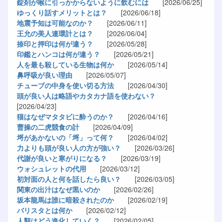
錠剤が喉に引っかからないように飲むには
[2026/06/25]
ゆっくり話すメリットとは？
[2026/06/18]
地震予知は可能なのか？
[2026/06/11]
王允の美人連環計とは？
[2026/06/04]
捺印と押印は何が違う？
[2026/05/28]
印鑑とハンコは何が違う？
[2026/05/21]
人を最も殺している生物は何か
[2026/05/14]
鼻呼吸が良い理由
[2026/05/07]
チューブの中身を使い切る方法
[2026/04/30]
頭が良い人は略語やカタカナ語を使わない？
[2026/04/23]
猫はなぜマタタビに酔うのか？
[2026/04/16]
曹操の二虎競食の計
[2026/04/09]
埒があかないの「埒」って何？
[2026/04/02]
力よりも頭が良い人の方が強い？
[2026/03/26]
代謝が良いと寒がりになる？
[2026/03/19]
ウォシュレットの代用
[2026/03/12]
初対面の人と何を話したら良い？
[2026/03/05]
関東の出汁はなぜ黒いのか
[2026/02/26]
坂本龍馬は誰に暗殺されたのか
[2026/02/19]
バリスタとは何か
[2026/02/12]
人類はどう進化していく？
[2026/02/05]