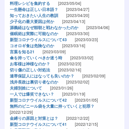
料理レシピを集約する
[2023/05/04]
一生懸命は正しい日本語？
[2023/04/27]
知っておきたい人生の教訓
[2023/04/20]
少子化の最大要因は何か
[2023/04/13]
源義経はなぜ頼朝と戦わなかったのか
[2023/04/06]
催眠術は実際に可能なのか
[2023/03/30]
新型コロナウイルスについて43
[2023/03/23]
コオロギ食は危険なのか
[2023/03/16]
言葉を知る21
[2023/03/09]
傘を持っていくべきか迷う時
[2023/03/02]
お客様は神様なのか？
[2023/02/23]
切り傷の正しい対処法
[2023/02/16]
連帯保証人にはなっても良いのか？
[2023/02/09]
浅井長政は裏切り者なのか
[2023/02/02]
夫婦別姓について
[2023/01/26]
一人では爆笑できない？
[2023/01/19]
新型コロナウイルスについて42
[2023/01/05]
無料のビニール袋を大量に持っていくと犯罪？
[2022/12/29]
金縛りの原因と対策とは？
[2022/12/22]
新型コロナウイルスについて41
[2022/12/15]