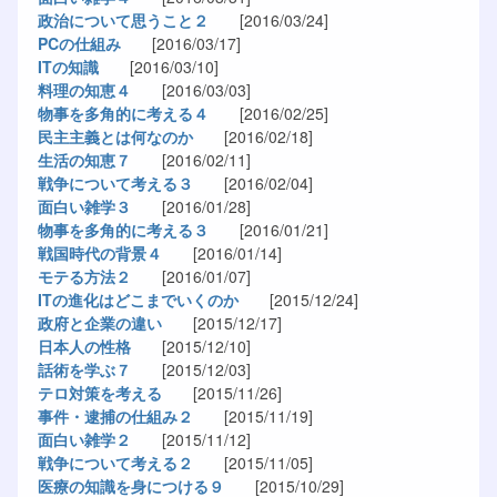
政治について思うこと２
[2016/03/24]
PCの仕組み
[2016/03/17]
ITの知識
[2016/03/10]
料理の知恵４
[2016/03/03]
物事を多角的に考える４
[2016/02/25]
民主主義とは何なのか
[2016/02/18]
生活の知恵７
[2016/02/11]
戦争について考える３
[2016/02/04]
面白い雑学３
[2016/01/28]
物事を多角的に考える３
[2016/01/21]
戦国時代の背景４
[2016/01/14]
モテる方法２
[2016/01/07]
ITの進化はどこまでいくのか
[2015/12/24]
政府と企業の違い
[2015/12/17]
日本人の性格
[2015/12/10]
話術を学ぶ７
[2015/12/03]
テロ対策を考える
[2015/11/26]
事件・逮捕の仕組み２
[2015/11/19]
面白い雑学２
[2015/11/12]
戦争について考える２
[2015/11/05]
医療の知識を身につける９
[2015/10/29]