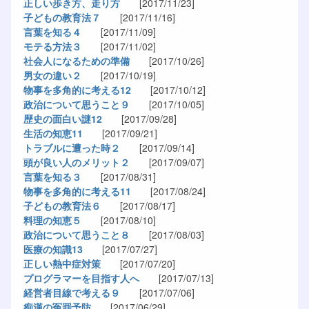
正しい歩き方、走り方
[2017/11/23]
子どもの教育法７
[2017/11/16]
言葉を知る４
[2017/11/09]
モテる方法３
[2017/11/02]
社会人になるための準備
[2017/10/26]
男女の違い２
[2017/10/19]
物事を多角的に考える12
[2017/10/12]
政治について思うこと９
[2017/10/05]
歴史の面白い謎12
[2017/09/28]
生活の知恵11
[2017/09/21]
トラブルに遭った時２
[2017/09/14]
頭が良い人のメリット２
[2017/09/07]
言葉を知る３
[2017/08/31]
物事を多角的に考える11
[2017/08/24]
子どもの教育法６
[2017/08/17]
料理の知恵５
[2017/08/10]
政治について思うこと８
[2017/08/03]
医療の知識13
[2017/07/27]
正しい熱中症対策
[2017/07/20]
プログラマーを目指す人へ
[2017/07/13]
経営者目線で考える９
[2017/07/06]
痴漢の冤罪予防
[2017/06/29]