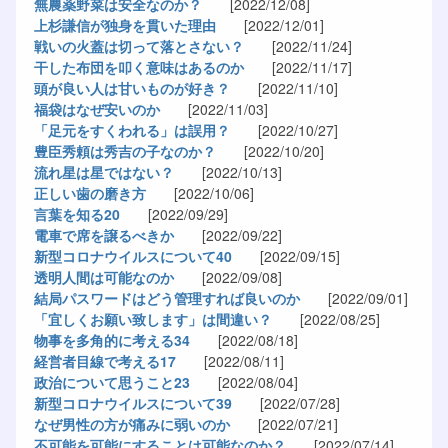
無農薬野菜は安全なのか？
[2022/12/08]
上杉謙信が独身を貫いた理由
[2022/12/01]
戦いの火蓋は切って落とさない？
[2022/11/24]
干した布団を叩く意味はあるのか
[2022/11/17]
頭が良い人は甘いものが好き？
[2022/11/10]
福袋はなぜ安いのか
[2022/11/03]
「足元をすくわれる」は誤用？
[2022/10/27]
豊臣秀頼は秀吉の子なのか？
[2022/10/20]
流れ星は星ではない？
[2022/10/13]
正しい歯の磨き方
[2022/10/06]
言葉を知る20
[2022/09/29]
電車で席を譲るべきか
[2022/09/22]
新型コロナウイルスについて40
[2022/09/15]
透明人間は可能なのか
[2022/09/08]
結局パスワードはどう管理すれば良いのか
[2022/09/01]
「宜しくお願い致します」は間違い？
[2022/08/25]
物事を多角的に考える34
[2022/08/18]
経営者目線で考える17
[2022/08/11]
政治について思うこと23
[2022/08/04]
新型コロナウイルスについて39
[2022/07/28]
なぜ男性の方が痛みに弱いのか
[2022/07/21]
不可能を可能にすることは可能なのか？
[2022/07/14]