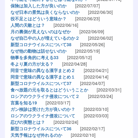
保険は加入した方が良いのか
[2022/07/07]
なぜ日本の景気は良くならないのか
[2022/06/30]
役不足とはどういう意味か？
[2022/06/23]
人間の天敵とは？
[2022/06/16]
月の裏側が見えないのはなぜか
[2022/06/09]
なぜ自己中の人が増えているのか２
[2022/06/02]
新型コロナウイルスについて38
[2022/05/26]
なぜ他の動物は話せないのか
[2022/05/19]
物事を多角的に考える33
[2022/05/12]
冬より夏の方が太る？
[2022/04/28]
同音で意味の異なる漢字まとめ２
[2022/04/21]
同音で意味の異なる漢字まとめ１
[2022/04/14]
新型コロナウイルスについて37
[2022/04/07]
食べ放題の元を取るとはどういうことか
[2022/03/31]
ロシアのウクライナ侵攻について２
[2022/03/24]
言葉を知る19
[2022/03/17]
ガン検診は受けた方が良いのか？
[2022/03/10]
ロシアのウクライナ侵攻について
[2022/03/03]
忍びの実態とは？
[2022/02/24]
新型コロナウイルスについて36
[2022/02/17]
天気予報はなぜ外れるのか
[2022/02/10]