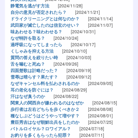
静電気を逃がす方法
[2024/11/28]
自分の意見が否定されたら？
[2024/11/21]
ドライクリーニングとは何なのか？
[2024/11/14]
武田家が滅亡したのは信玄のせい？
[2024/11/07]
味あわせる？味わわせる？
[2024/10/31]
なぜ特許を取る？
[2024/10/24]
過呼吸になってしまったら
[2024/10/17]
くしゃみを抑える方法
[2024/10/10]
質問の答えを絞りたい時
[2024/10/03]
舌を噛むと死ぬ？
[2024/09/26]
四面楚歌は計略だった？
[2024/09/19]
雪辱は晴らす？果たす？
[2024/09/12]
なぜキャンセル料を払わされるのか
[2024/09/05]
耳の老化を防ぐには？
[2024/08/29]
汗はなぜ臭うのか
[2024/08/22]
関東人の関西弁が嫌われるのはなぜか
[2024/08/15]
歩行者は左右どちらを歩くべきか２
[2024/08/08]
種なしぶどうはどうやって増やす？
[2024/08/01]
豊臣秀吉はなぜ朝鮮出兵をしたのか
[2024/07/25]
バトルロイヤル？ロワイアル？
[2024/07/18]
お釣りを多くもらったら犯罪？
[2024/07/11]