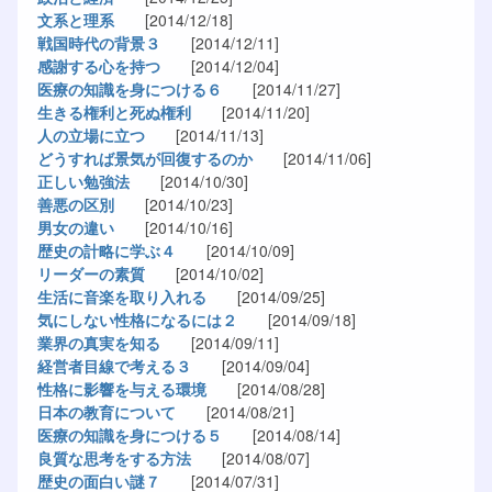
文系と理系
[2014/12/18]
戦国時代の背景３
[2014/12/11]
感謝する心を持つ
[2014/12/04]
医療の知識を身につける６
[2014/11/27]
生きる権利と死ぬ権利
[2014/11/20]
人の立場に立つ
[2014/11/13]
どうすれば景気が回復するのか
[2014/11/06]
正しい勉強法
[2014/10/30]
善悪の区別
[2014/10/23]
男女の違い
[2014/10/16]
歴史の計略に学ぶ４
[2014/10/09]
リーダーの素質
[2014/10/02]
生活に音楽を取り入れる
[2014/09/25]
気にしない性格になるには２
[2014/09/18]
業界の真実を知る
[2014/09/11]
経営者目線で考える３
[2014/09/04]
性格に影響を与える環境
[2014/08/28]
日本の教育について
[2014/08/21]
医療の知識を身につける５
[2014/08/14]
良質な思考をする方法
[2014/08/07]
歴史の面白い謎７
[2014/07/31]