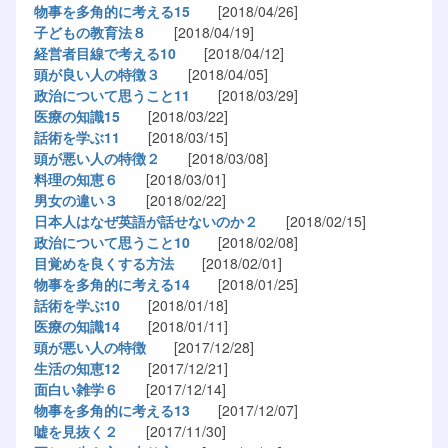
物事を多角的に考える15
[2018/04/26]
子どもの教育法８
[2018/04/19]
経営者目線で考える10
[2018/04/12]
頭が良い人の特徴３
[2018/04/05]
政治について思うこと11
[2018/03/29]
医療の知識15
[2018/03/22]
話術を学ぶ11
[2018/03/15]
頭が悪い人の特徴２
[2018/03/08]
料理の知恵６
[2018/03/01]
男女の違い３
[2018/02/22]
日本人はなぜ英語が話せないのか２
[2018/02/15]
政治について思うこと10
[2018/02/08]
目覚めを良くする方法
[2018/02/01]
物事を多角的に考える14
[2018/01/25]
話術を学ぶ10
[2018/01/18]
医療の知識14
[2018/01/11]
頭が悪い人の特徴
[2017/12/28]
生活の知恵12
[2017/12/21]
面白い雑学６
[2017/12/14]
物事を多角的に考える13
[2017/12/07]
嘘を見抜く２
[2017/11/30]