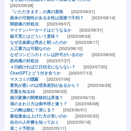
[2023/09/28]
「いただきます」の真の意味
[2023/09/21]
産休の可能性がある女性は面接で不利？
[2023/09/14]
関節痛の対処法
[2023/09/07]
マイナンバーカードはどうなるか
[2023/08/31]
破天荒とはどういう意味？
[2023/08/24]
なぜ北条家は秀吉と戦ったのか
[2023/08/17]
人工重力は可能なのか
[2023/08/10]
なぜコンビニのトイレは許可がいるのか
[2023/08/03]
筋肉痛の対処法
[2023/07/27]
４日続ければ三日坊主にならない？
[2023/07/20]
ChatGPTとどう付き合うか
[2023/07/13]
マスコミの隠蔽
[2023/07/06]
景気が悪いのは理系差別があるから？
[2023/06/29]
言葉を知る22
[2023/06/22]
徳川家康の関東移封は昇進？
[2023/06/15]
渦のまわり方は南半球と違う？
[2023/06/08]
二の舞は踏む？演じる？
[2023/06/01]
最低賃金は上げた方が良いのか
[2023/05/25]
自分の人件費を知っておく
[2023/05/18]
肩こり予防法
[2023/05/11]