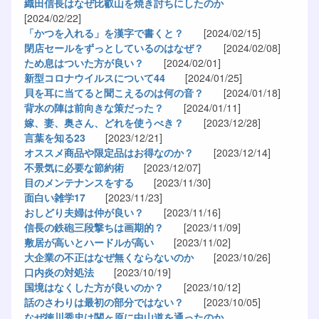
織田信長はなぜ比叡山を焼き討ちにしたのか
[2024/02/22]
「かつを入れる」を漢字で書くと？
[2024/02/15]
閉店セールをずっとしているのはなぜ？
[2024/02/08]
ため息はついた方が良い？
[2024/02/01]
新型コロナウイルスについて44
[2024/01/25]
貝を耳に当てると聞こえるのは何の音？
[2024/01/18]
背水の陣は前向きな策だった？
[2024/01/11]
嫁、妻、奥さん、どれを使うべき？
[2023/12/28]
言葉を知る23
[2023/12/21]
オススメ商品や限定品はお得なのか？
[2023/12/14]
不景気に必要な節約術
[2023/12/07]
目のメンテナンスをする
[2023/11/30]
面白い雑学17
[2023/11/23]
おしどり夫婦は仲が良い？
[2023/11/16]
信長の鉄砲三段撃ちは画期的？
[2023/11/09]
敷居が高いとハードルが高い
[2023/11/02]
大企業の不正はなぜ無くならないのか
[2023/10/26]
口内炎の対処法
[2023/10/19]
国境はなくした方が良いのか？
[2023/10/12]
話のさわりは最初の部分ではない？
[2023/10/05]
なぜ徳川秀忠は関ヶ原に中山道を通ったのか