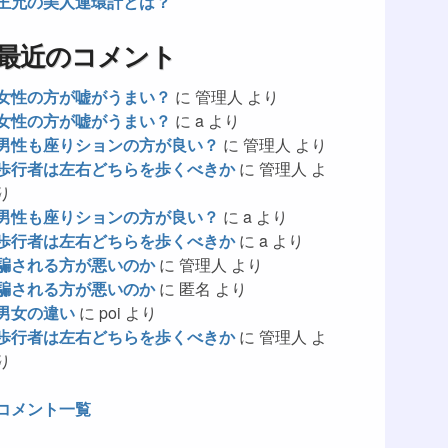
王允の美人連環計とは？
最近のコメント
女性の方が嘘がうまい？
に
管理人
より
女性の方が嘘がうまい？
に
a
より
男性も座りションの方が良い？
に
管理人
より
歩行者は左右どちらを歩くべきか
に
管理人
よ
り
男性も座りションの方が良い？
に
a
より
歩行者は左右どちらを歩くべきか
に
a
より
騙される方が悪いのか
に
管理人
より
騙される方が悪いのか
に
匿名
より
男女の違い
に
poi
より
歩行者は左右どちらを歩くべきか
に
管理人
よ
り
コメント一覧