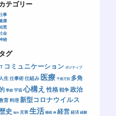
カテゴリー
仕事
健康
知恵
社会
神秘
タグ
コミュニケーション
IT
ポジティブ
医療
多角
人生
仕組み
仕事術
千差万別
心構え
政治
的
性格
戦争
宇宙
季節
新型コロナウイルス
教育
料理
生活
歴史
経営
災害
経済
経験
睡眠
神
海外