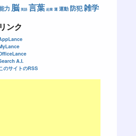
脳
言葉
雑学
防犯
能力
運動
運
英語
起業
リンク
AppLance
MyLance
OfficeLance
Search A.I.
このサイトのRSS