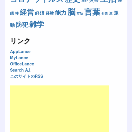
睡
海外
脳
言葉
経営
能力
経済
運
経験
眠
神
運
英語
起業
雑学
防犯
動
リンク
AppLance
MyLance
OfficeLance
Search A.I.
このサイトのRSS