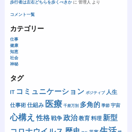
歩行者は左右どちらを歩くべきか
に
管理人
より
コメント一覧
カテゴリー
仕事
健康
知恵
社会
神秘
タグ
コミュニケーション
人生
IT
ポジティブ
医療
多角的
仕組み
仕事術
宇宙
季節
千差万別
心構え
新型
政治
性格
戦争
教育
料理
生活
歴史
コロナウイルス
災害