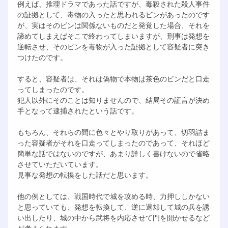
例えば、推理ドラマであった話ですが、毒殺された殺人事件
の証拠として、毒物の入ったと思われるビンがあったのです
が、実はそのビンは関係ないものだと発覚した場合、それを
諦めてしまえばそこで終わってしまいますが、刑事は発想を
逆転させ、そのビンを毒物が入った証拠として容疑者に突き
つけたのです。
すると、容疑者は、それは偽物で本物は茶色のビンだと口走
ってしまったのです。
犯人以外にそのことは知りませんので、結局その証言が決め
手となって逮捕されたという話です。
もちろん、それらの間に色々とやり取りがあって、切羽詰ま
った容疑者がそれを口走ってしまったのであって、それほど
簡単な話ではないのですが、あまり詳しく書けないので省略
させていただいています。
見事な発想の転換をした話だと思います。
他の例としては、戦国時代で城を攻める時、力押ししかない
と思っていても、発想を転換して、逆に退却して城の兵を誘
い出したり、城の中から武将を内応させて門を開かせるなど
が考えられます。