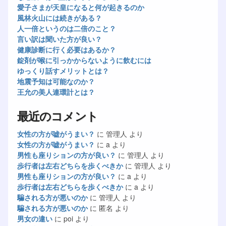
愛子さまが天皇になると何が起きるのか
風林火山には続きがある？
人一倍というのは二倍のこと？
言い訳は聞いた方が良い？
健康診断に行く必要はあるか？
錠剤が喉に引っかからないように飲むには
ゆっくり話すメリットとは？
地震予知は可能なのか？
王允の美人連環計とは？
最近のコメント
女性の方が嘘がうまい？
に
管理人
より
女性の方が嘘がうまい？
に
a
より
男性も座りションの方が良い？
に
管理人
より
歩行者は左右どちらを歩くべきか
に
管理人
より
男性も座りションの方が良い？
に
a
より
歩行者は左右どちらを歩くべきか
に
a
より
騙される方が悪いのか
に
管理人
より
騙される方が悪いのか
に
匿名
より
男女の違い
に
poi
より