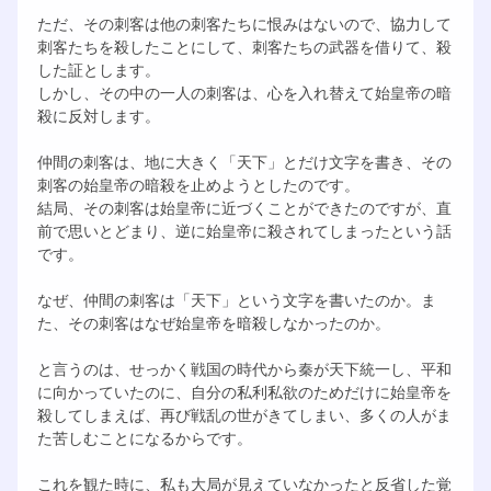
ただ、その刺客は他の刺客たちに恨みはないので、協力して
刺客たちを殺したことにして、刺客たちの武器を借りて、殺
した証とします。
しかし、その中の一人の刺客は、心を入れ替えて始皇帝の暗
殺に反対します。
仲間の刺客は、地に大きく「天下」とだけ文字を書き、その
刺客の始皇帝の暗殺を止めようとしたのです。
結局、その刺客は始皇帝に近づくことができたのですが、直
前で思いとどまり、逆に始皇帝に殺されてしまったという話
です。
なぜ、仲間の刺客は「天下」という文字を書いたのか。ま
た、その刺客はなぜ始皇帝を暗殺しなかったのか。
と言うのは、せっかく戦国の時代から秦が天下統一し、平和
に向かっていたのに、自分の私利私欲のためだけに始皇帝を
殺してしまえば、再び戦乱の世がきてしまい、多くの人がま
た苦しむことになるからです。
これを観た時に、私も大局が見えていなかったと反省した覚