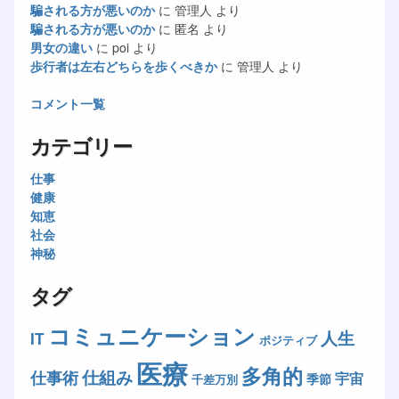
騙される方が悪いのか
に
管理人
より
騙される方が悪いのか
に
匿名
より
男女の違い
に
poi
より
歩行者は左右どちらを歩くべきか
に
管理人
より
コメント一覧
カテゴリー
仕事
健康
知恵
社会
神秘
タグ
コミュニケーション
人生
IT
ポジティブ
医療
多角的
仕組み
仕事術
宇宙
季節
千差万別