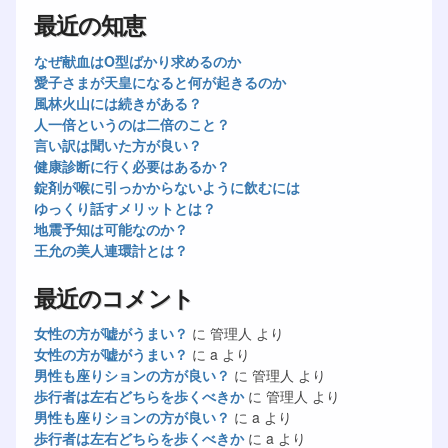
最近の知恵
なぜ献血はO型ばかり求めるのか
愛子さまが天皇になると何が起きるのか
風林火山には続きがある？
人一倍というのは二倍のこと？
言い訳は聞いた方が良い？
健康診断に行く必要はあるか？
錠剤が喉に引っかからないように飲むには
ゆっくり話すメリットとは？
地震予知は可能なのか？
王允の美人連環計とは？
最近のコメント
女性の方が嘘がうまい？
に
管理人
より
女性の方が嘘がうまい？
に
a
より
男性も座りションの方が良い？
に
管理人
より
歩行者は左右どちらを歩くべきか
に
管理人
より
男性も座りションの方が良い？
に
a
より
歩行者は左右どちらを歩くべきか
に
a
より