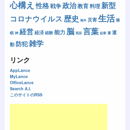
心構え
新型
政治
性格
戦争
教育
料理
生活
歴史
コロナウイルス
災害
睡
海外
脳
言葉
経営
能力
経済
運
経験
眠
神
運
英語
起業
雑学
防犯
動
リンク
AppLance
MyLance
OfficeLance
Search A.I.
このサイトのRSS