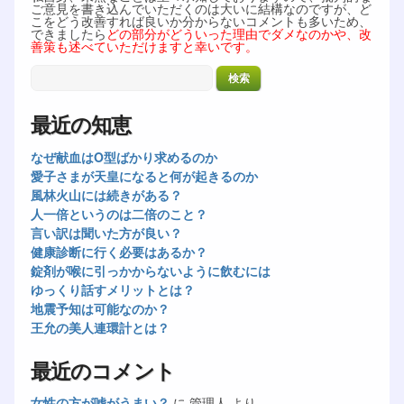
ご意見を書き込んでいただくのは大いに結構なのですが、ど
こをどう改善すれば良いか分からないコメントも多いため、
できましたら
どの部分がどういった理由でダメなのかや、改
善策も述べていただけますと幸いです。
最近の知恵
なぜ献血はO型ばかり求めるのか
愛子さまが天皇になると何が起きるのか
風林火山には続きがある？
人一倍というのは二倍のこと？
言い訳は聞いた方が良い？
健康診断に行く必要はあるか？
錠剤が喉に引っかからないように飲むには
ゆっくり話すメリットとは？
地震予知は可能なのか？
王允の美人連環計とは？
最近のコメント
女性の方が嘘がうまい？
に
管理人
より