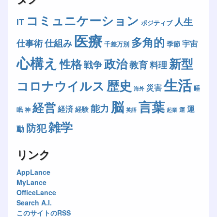
コミュニケーション
人生
IT
ポジティブ
医療
多角的
仕組み
仕事術
宇宙
季節
千差万別
心構え
新型
政治
性格
戦争
教育
料理
生活
歴史
コロナウイルス
災害
睡
海外
脳
言葉
経営
能力
経済
運
経験
眠
神
運
英語
起業
雑学
防犯
動
リンク
AppLance
MyLance
OfficeLance
Search A.I.
このサイトのRSS