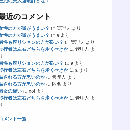
王允の美人連環計とは？
最近のコメント
女性の方が嘘がうまい？
に
管理人
より
女性の方が嘘がうまい？
に
a
より
男性も座りションの方が良い？
に
管理人
より
歩行者は左右どちらを歩くべきか
に
管理人
よ
り
男性も座りションの方が良い？
に
a
より
歩行者は左右どちらを歩くべきか
に
a
より
騙される方が悪いのか
に
管理人
より
騙される方が悪いのか
に
匿名
より
男女の違い
に
poi
より
歩行者は左右どちらを歩くべきか
に
管理人
よ
り
コメント一覧