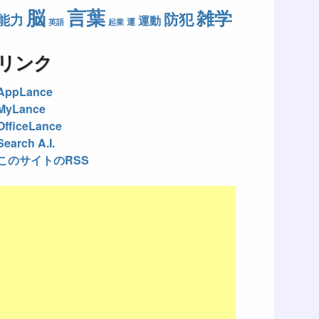
脳
言葉
雑学
防犯
能力
運動
運
英語
起業
リンク
AppLance
MyLance
OfficeLance
Search A.I.
このサイトのRSS