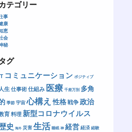
カテゴリー
仕事
健康
知恵
社会
神秘
タグ
コミュニケーション
IT
ポジティブ
医療
多角
人生
仕組み
仕事術
千差万別
心構え
政治
的
性格
戦争
宇宙
季節
新型コロナウイルス
教育
料理
生活
歴史
経営
災害
経済
経験
睡眠
神
海外