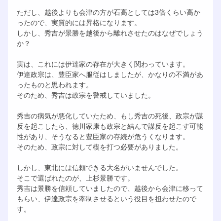
ただし、越後よりも会津の方が石高としては3倍くらい高か
ったので、実質的には昇格になります。
しかし、秀吉が景勝を越後から離れさせたのはなぜでしょう
か？
実は、これには伊達家の存在が大きく関わっています。
伊達政宗は、豊臣家へ服従はしましたが、かなりの不満があ
ったものと思われます。
そのため、秀吉は政宗を警戒していました。
秀吉の病気が悪化していたため、もし秀吉の死後、政宗が謀
反を起こしたら、徳川家康も政宗と結んで謀反を起こす可能
性があり、そうなると豊臣家の存続が危うくなります。
そのため、政宗に対して楔を打つ必要がありました。
しかし、東北には信頼できる大名がいませんでした。
そこで選ばれたのが、上杉景勝です。
秀吉は景勝を信頼していましたので、越後から会津に移って
もらい、伊達政宗を牽制させるという役目を担わせたので
す。