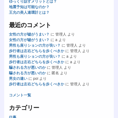
ゆっくり話すメリットとは？
地震予知は可能なのか？
王允の美人連環計とは？
最近のコメント
女性の方が嘘がうまい？
に
管理人
より
女性の方が嘘がうまい？
に
a
より
男性も座りションの方が良い？
に
管理人
より
歩行者は左右どちらを歩くべきか
に
管理人
より
男性も座りションの方が良い？
に
a
より
歩行者は左右どちらを歩くべきか
に
a
より
騙される方が悪いのか
に
管理人
より
騙される方が悪いのか
に
匿名
より
男女の違い
に
poi
より
歩行者は左右どちらを歩くべきか
に
管理人
より
コメント一覧
カテゴリー
仕事