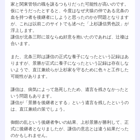
家と関東管領の職を譲るつもりだった可能性が高いのです。
仮にそうだったとすると、今度はなぜ犬猿の仲である北条の
血を持つ者を後継者にしようと思ったのかが問題となります
が、これは以前このサイトでも述べた「上杉謙信男色説」が
浮上します。
謙信が北条三郎に並ならぬ好意を抱いたのであれば、辻褄は
合います。
また、北条三郎は謙信の正式な養子になったという記録はあ
りますが、景勝が正式に養子になったという記録は存在しな
いようで、直江兼続らが上杉家を守るために色々と工作した
可能性があります。
謙信は、病気によって急死したため、遺言を残さなかったと
いう問題もあります。
謙信が「景勝を後継者とする」という遺言を残したというの
は、直江兼続の策でしょう。
御館の乱という後継者争いの結果、上杉景勝が勝利して、正
式に後継者となりましたが、謙信の意志とは違う結果だった
のかもしれません。