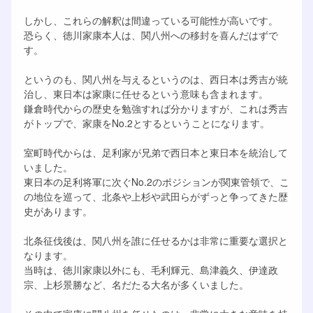
しかし、これらの解釈は間違っている可能性が高いです。
恐らく、徳川家康本人は、関八州への移封を喜んだはずで
す。
というのも、関八州を与えるというのは、西日本は秀吉が統
治し、東日本は家康に任せるという意味も含まれます。
鎌倉時代からの歴史を勉強すれば分かりますが、これは秀吉
がトップで、家康をNo.2とするということになります。
室町時代からは、足利家が兄弟で西日本と東日本を統治して
いました。
東日本の足利将軍に次ぐNo.2のポジションが関東管領で、こ
の地位を巡って、北条や上杉や武田らがずっと争ってきた歴
史があります。
北条征伐後は、関八州を誰に任せるかは非常に重要な選択と
なります。
当時は、徳川家康以外にも、毛利輝元、島津義久、伊達政
宗、上杉景勝など、名だたる大名が多くいました。