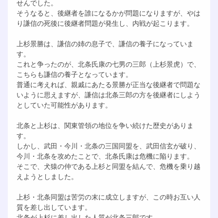
せんでした。
そうなると、後継者を誰になるかが問題になりますが、やは
り謙信の死後に後継者問題が発生し、内戦が起こります。
上杉景勝は、謙信の姉の息子で、謙信の養子になっていま
す。
これと争ったのが、北条氏康の七男の三郎（上杉景虎）で、
こちらも謙信の養子となっています。
普通に考えれば、親戚にあたる景勝が正当な後継者で問題な
いように思えますが、謙信は北条三郎の方を後継者にしよう
としていた可能性があります。
北条と上杉は、関東管領の地位を争い続けた歴史がありま
す。
しかし、武田・今川・北条の三国同盟を、武田信玄が破り、
今川・北条を攻めたことで、北条氏康は危機に陥ります。
そこで、犬猿の仲である上杉と同盟を結んで、危機を乗り越
えようとしました。
上杉・北条同盟は苦労の末に成立しますが、この時お互い人
質を差し出しています。
北条が上杉に差し出した人質が北条三郎です。