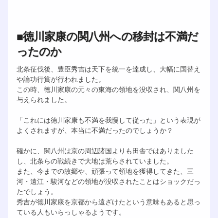
■徳川家康の関八州への移封は不満だ
ったのか
北条征伐後、豊臣秀吉は天下を統一を達成し、大幅に国替え
や論功行賞が行われました。
この時、徳川家康の元々の東海の領地を没収され、関八州を
与えられました。
「これには徳川家康も不満を我慢して従った」という表現が
よくされますが、本当に不満だったのでしょうか？
確かに、関八州は京の周辺諸国よりも田舎ではありました
し、北条らの戦続きで大地は荒らされていました。
また、今までの故郷や、頑張って領地を獲得してきた、三
河・遠江・駿河などの領地が没収されたことはショックだっ
たでしょう。
秀吉が徳川家康を京都から遠ざけたという意味もあると思っ
ている人もいらっしゃるようです。