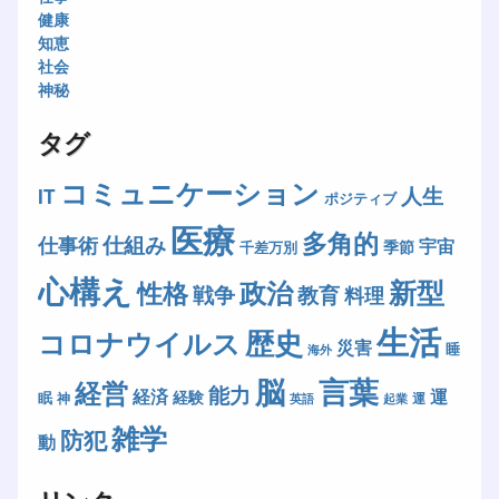
健康
知恵
社会
神秘
タグ
コミュニケーション
人生
IT
ポジティブ
医療
多角的
仕組み
仕事術
宇宙
季節
千差万別
心構え
新型
政治
性格
戦争
教育
料理
生活
歴史
コロナウイルス
災害
睡
海外
脳
言葉
経営
能力
経済
運
経験
眠
神
運
英語
起業
雑学
防犯
動