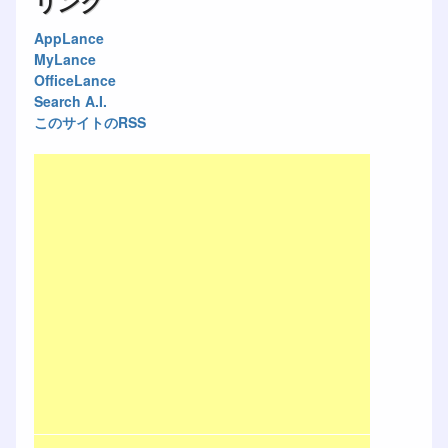
リンク
AppLance
MyLance
OfficeLance
Search A.I.
このサイトのRSS