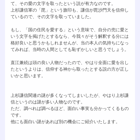
て、その愛の文字を取ったという説が有力なのです。
上杉謙信軍の「毘」という旗印も、謙信が毘沙門天を信仰し
ているので、その文字を取っていました。
もし、「国の住民を愛する」という意味で、自分の兜に愛と
いう文字を掲げたとするなら、今我々がそう解釈する分には
格好良いと思うかもしれませんが、当の本人の気持ちになっ
てみれば、当時の人間としても恥ずかしいと思うでしょう。
直江兼続は頭の良い人物だったので、やはり全面に愛を出し
たというよりは、信仰する神から取ったとする説の方が正し
いかと思います。
上杉謙信関連の謎が多くなってしまいしたが、やはり上杉謙
信というのは謎が多い人物なのです。
ただ、調べれば調べるほど、面白い事実も分かってくるもの
です。
他にも面白い謎があれば別の機会にご紹介いたします。