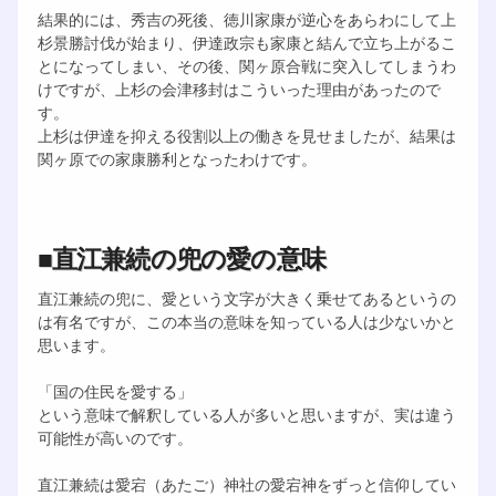
結果的には、秀吉の死後、徳川家康が逆心をあらわにして上
杉景勝討伐が始まり、伊達政宗も家康と結んで立ち上がるこ
とになってしまい、その後、関ヶ原合戦に突入してしまうわ
けですが、上杉の会津移封はこういった理由があったので
す。
上杉は伊達を抑える役割以上の働きを見せましたが、結果は
関ヶ原での家康勝利となったわけです。
■直江兼続の兜の愛の意味
直江兼続の兜に、愛という文字が大きく乗せてあるというの
は有名ですが、この本当の意味を知っている人は少ないかと
思います。
「国の住民を愛する」
という意味で解釈している人が多いと思いますが、実は違う
可能性が高いのです。
直江兼続は愛宕（あたご）神社の愛宕神をずっと信仰してい