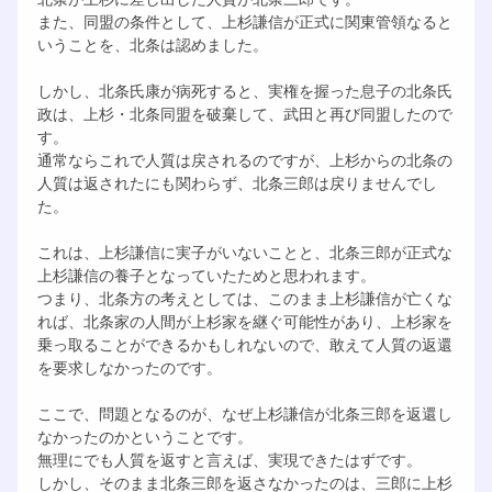
また、同盟の条件として、上杉謙信が正式に関東管領なると
いうことを、北条は認めました。
しかし、北条氏康が病死すると、実権を握った息子の北条氏
政は、上杉・北条同盟を破棄して、武田と再び同盟したので
す。
通常ならこれで人質は戻されるのですが、上杉からの北条の
人質は返されたにも関わらず、北条三郎は戻りませんでし
た。
これは、上杉謙信に実子がいないことと、北条三郎が正式な
上杉謙信の養子となっていたためと思われます。
つまり、北条方の考えとしては、このまま上杉謙信が亡くな
れば、北条家の人間が上杉家を継ぐ可能性があり、上杉家を
乗っ取ることができるかもしれないので、敢えて人質の返還
を要求しなかったのです。
ここで、問題となるのが、なぜ上杉謙信が北条三郎を返還し
なかったのかということです。
無理にでも人質を返すと言えば、実現できたはずです。
しかし、そのまま北条三郎を返さなかったのは、三郎に上杉