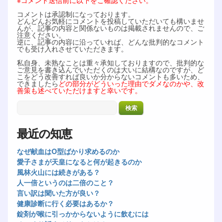
※コメント送信前に以下をご確認ください。
コメントは承認制になっております。
どんどんお気軽にコメントを投稿していただいても構いませ
んが、記事の内容と関係ないものは掲載されませんので、ご
注意ください。
逆に、記事の内容に沿っていれば、どんな批判的なコメント
でも受け入れさせていただきます。
私自身、未熟なことは重々承知しておりますので、批判的な
ご意見を書き込んでいただくのは大いに結構なのですが、ど
こをどう改善すれば良いか分からないコメントも多いため、
できましたら
どの部分がどういった理由でダメなのかや、改
善策も述べていただけますと幸いです。
最近の知恵
なぜ献血はO型ばかり求めるのか
愛子さまが天皇になると何が起きるのか
風林火山には続きがある？
人一倍というのは二倍のこと？
言い訳は聞いた方が良い？
健康診断に行く必要はあるか？
錠剤が喉に引っかからないように飲むには