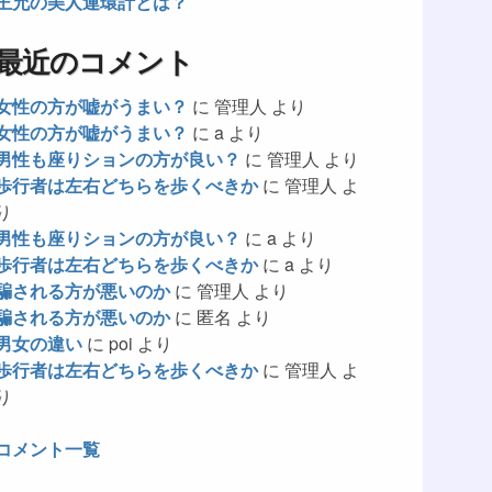
王允の美人連環計とは？
最近のコメント
女性の方が嘘がうまい？
に
管理人
より
女性の方が嘘がうまい？
に
a
より
男性も座りションの方が良い？
に
管理人
より
歩行者は左右どちらを歩くべきか
に
管理人
よ
り
男性も座りションの方が良い？
に
a
より
歩行者は左右どちらを歩くべきか
に
a
より
騙される方が悪いのか
に
管理人
より
騙される方が悪いのか
に
匿名
より
男女の違い
に
poi
より
歩行者は左右どちらを歩くべきか
に
管理人
よ
り
コメント一覧