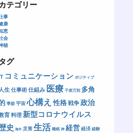
カテゴリー
仕事
健康
知恵
社会
神秘
タグ
コミュニケーション
IT
ポジティブ
医療
多角
人生
仕組み
仕事術
千差万別
心構え
政治
的
性格
戦争
宇宙
季節
新型コロナウイルス
教育
料理
生活
歴史
経営
災害
経済
経験
睡眠
神
海外