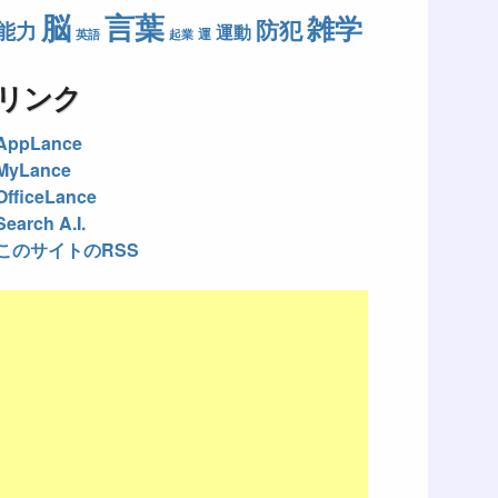
脳
言葉
雑学
防犯
能力
運動
運
英語
起業
リンク
AppLance
MyLance
OfficeLance
Search A.I.
このサイトのRSS