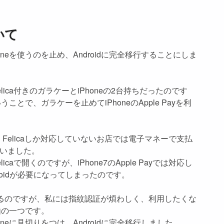
ついて
neを使うのを止め、Androidに完全移行することにしま
ca付きのガラケーとiPhoneの2台持ちだったのです
ことで、ガラケーを止めてiPhoneのApple Payを利
ので、Felicaしか対応していないお店では電子マネーで支払
いました。
で開くのですが、iPhone7のApple Payでは対応し
droidが必要になってしまったのです。
となるのですが、私には指紋認証が煩わしく、利用したくな
由の一つです。
eに見切りをつけ、Androidに完全移行しました。