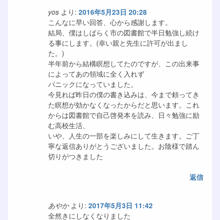
yos
より:
2016年5月23日 20:28
こんなに早い回答、心から感謝します。
結局、僕はしばらく市の図書館で半日勉強し続け
る事にします。(幸い親と先生に許可が出まし
た。)
半年前から結構瞑想してたのですが、この出来事
によってあの領域に全く入れず
パニックになっていました。
今見れば昨日の僕の書き込みは、今まで頼ってき
た瞑想が効かなくなったからだと思います。これ
からは図書館で自己啓発本を読み、日々勉強に励
む高校生活、
いや、人生の一部を楽しみにして生きます。ご丁
寧な返信ありがとうございました。お陰様で踏ん
切りがつきました
返信
あやか
より:
2017年5月3日 11:42
全然きにしなくなりました