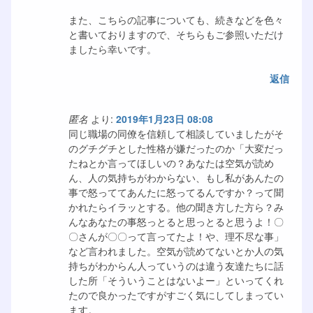
また、こちらの記事についても、続きなどを色々
と書いておりますので、そちらもご参照いただけ
ましたら幸いです。
返信
匿名
より:
2019年1月23日 08:08
同じ職場の同僚を信頼して相談していましたがそ
のグチグチとした性格が嫌だったのか「大変だっ
たねとか言ってほしいの？あなたは空気が読め
ん、人の気持ちがわからない、もし私があんたの
事で怒っててあんたに怒ってるんですか？って聞
かれたらイラッとする。他の聞き方した方ら？み
んなあなたの事怒っとると思っとると思うよ！〇
〇さんが〇〇って言ってたよ！や、理不尽な事」
など言われました。空気が読めてないとか人の気
持ちがわからん人っていうのは違う友達たちに話
した所「そういうことはないよー」といってくれ
たので良かったですがすごく気にしてしまってい
ます。