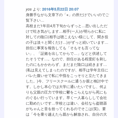
yos
より:
2016年5月22日 20:07
身勝手ながら文章下の「※」の所だけでいいのでご
覧下さい…
高校まだ1年目4月下旬からずっと…思い出しただ
けで吐き気がします…相手(一人)が明らかに私に
対しての陰口(相手は聴こえない様にして、聞き役
の子は淡々と聞くだけ…)がずっと続いています…
担任に事実を報告しても「そもそも言ってな
い」、「証拠を出してからで…」などと供述して
たそうです…。なので、担任がある程度釘を刺し
たのにもかかわらず、まだまだ陰口は続きます…
(私は見えてしまったのですが、相手は学年主任に
バレた腹いせで私に中指をこっそりと立たてきま
した。)今、フリースクールに通うか親と検討中で
す。しかし本心では大学に通いたいですし、何よ
りも父親の圧力で学校に鬱をこらえながら死にも
のぐるい行っています。早く一人暮らしして会社
に勤めたいです…学校とは違い、会社なら盗聴器
がちゃんと音を拾ってくれるのでそこは(笑)。要
は「今を乗り越えたら親から解放され、自分の大