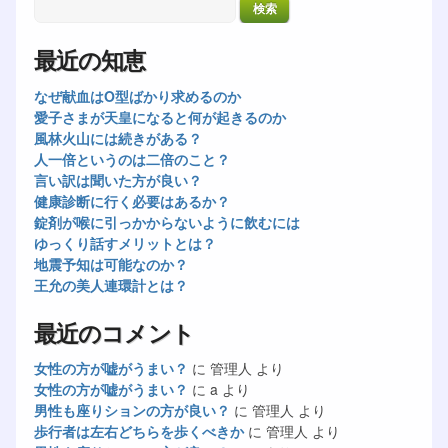
最近の知恵
なぜ献血はO型ばかり求めるのか
愛子さまが天皇になると何が起きるのか
風林火山には続きがある？
人一倍というのは二倍のこと？
言い訳は聞いた方が良い？
健康診断に行く必要はあるか？
錠剤が喉に引っかからないように飲むには
ゆっくり話すメリットとは？
地震予知は可能なのか？
王允の美人連環計とは？
最近のコメント
女性の方が嘘がうまい？
に
管理人
より
女性の方が嘘がうまい？
に
a
より
男性も座りションの方が良い？
に
管理人
より
歩行者は左右どちらを歩くべきか
に
管理人
より