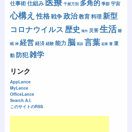
医療
多角的
仕組み
仕事術
宇宙
季節
千差万別
心構え
新型
政治
性格
戦争
教育
料理
生活
歴史
コロナウイルス
災害
睡
海外
脳
言葉
経営
能力
経済
運
経験
眠
神
運
英語
起業
雑学
防犯
動
リンク
AppLance
MyLance
OfficeLance
Search A.I.
このサイトのRSS