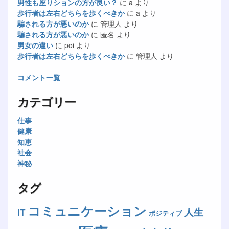
男性も座りションの方が良い？
に
a
より
歩行者は左右どちらを歩くべきか
に
a
より
騙される方が悪いのか
に
管理人
より
騙される方が悪いのか
に
匿名
より
男女の違い
に
poi
より
歩行者は左右どちらを歩くべきか
に
管理人
より
コメント一覧
カテゴリー
仕事
健康
知恵
社会
神秘
タグ
コミュニケーション
人生
IT
ポジティブ