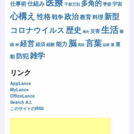
医療
多角的
仕組み
仕事術
宇宙
季節
千差万別
心構え
新型
政治
性格
戦争
教育
料理
生活
歴史
コロナウイルス
災害
睡
海外
脳
言葉
経営
能力
経済
運
経験
眠
神
運
英語
起業
雑学
防犯
動
リンク
AppLance
MyLance
OfficeLance
Search A.I.
このサイトのRSS