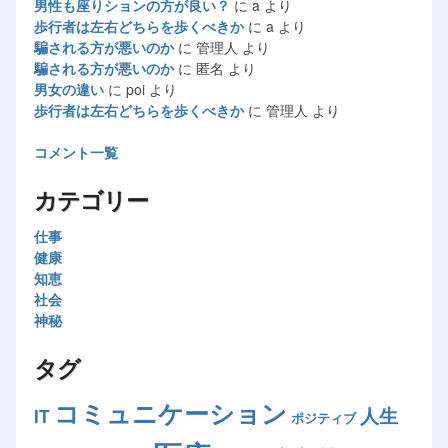
男性も座りションの方が良い？
に
a
より
歩行者は左右どちらを歩くべきか
に
a
より
騙される方が悪いのか
に
管理人
より
騙される方が悪いのか
に
匿名
より
男女の違い
に
poi
より
歩行者は左右どちらを歩くべきか
に
管理人
より
コメント一覧
カテゴリー
仕事
健康
知恵
社会
神秘
タグ
コミュニケーション
人生
IT
ポジティブ