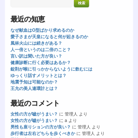
最近の知恵
なぜ献血はO型ばかり求めるのか
愛子さまが天皇になると何が起きるのか
風林火山には続きがある？
人一倍というのは二倍のこと？
言い訳は聞いた方が良い？
健康診断に行く必要はあるか？
錠剤が喉に引っかからないように飲むには
ゆっくり話すメリットとは？
地震予知は可能なのか？
王允の美人連環計とは？
最近のコメント
女性の方が嘘がうまい？
に
管理人
より
女性の方が嘘がうまい？
に
a
より
男性も座りションの方が良い？
に
管理人
より
歩行者は左右どちらを歩くべきか
に
管理人
より