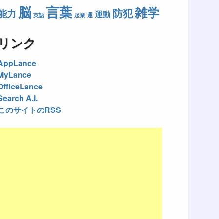
脳
言葉
雑学
防犯
能力
運動
運
英語
起業
リンク
AppLance
MyLance
OfficeLance
Search A.I.
このサイトのRSS