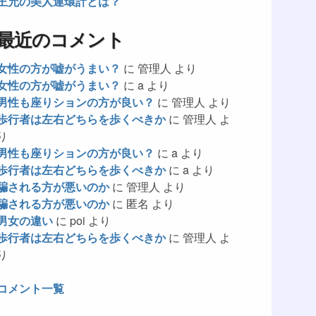
王允の美人連環計とは？
最近のコメント
女性の方が嘘がうまい？
に
管理人
より
女性の方が嘘がうまい？
に
a
より
男性も座りションの方が良い？
に
管理人
より
歩行者は左右どちらを歩くべきか
に
管理人
よ
り
男性も座りションの方が良い？
に
a
より
歩行者は左右どちらを歩くべきか
に
a
より
騙される方が悪いのか
に
管理人
より
騙される方が悪いのか
に
匿名
より
男女の違い
に
poi
より
歩行者は左右どちらを歩くべきか
に
管理人
よ
り
コメント一覧