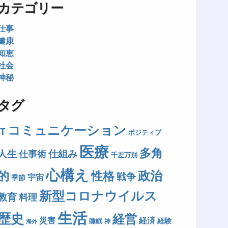
カテゴリー
仕事
健康
知恵
社会
神秘
タグ
コミュニケーション
IT
ポジティブ
医療
多角
人生
仕組み
仕事術
千差万別
心構え
政治
的
性格
戦争
宇宙
季節
新型コロナウイルス
教育
料理
生活
歴史
経営
災害
経済
経験
睡眠
神
海外