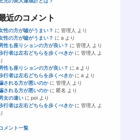
王允の美人連環計とは？
最近のコメント
女性の方が嘘がうまい？
に
管理人
より
女性の方が嘘がうまい？
に
a
より
男性も座りションの方が良い？
に
管理人
より
歩行者は左右どちらを歩くべきか
に
管理人
よ
り
男性も座りションの方が良い？
に
a
より
歩行者は左右どちらを歩くべきか
に
a
より
騙される方が悪いのか
に
管理人
より
騙される方が悪いのか
に
匿名
より
男女の違い
に
poi
より
歩行者は左右どちらを歩くべきか
に
管理人
よ
り
コメント一覧