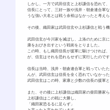
しかし、一方で武田信玄と上杉謙信を恐れて、
信長にとって、三好一族や浅井・朝倉連合軍な
うな強い大名とは戦う余裕はなかったと考えら
その後、織田家は武田信玄や上杉謙信と戦う機
武田信玄が今川家を滅ぼし、上洛のために京に
康をおびき出すという戦術をとりました。
この時、もし織田信長が援軍に駆けつければ、
が、信玄はそれを恐れもせずに実行したのです
信長は当時、浅井・朝倉連合軍と戦っていたた
んが、武田信玄は信長を全く恐れていなかった
武田信玄はこの時、家康と少数の信長の援軍と
また、その後に上杉謙信は織田家の柴田勝家ら
上杉謙信はこの戦に大勝し、
「織田家恐るるに足らず」
と言ったと言われています。