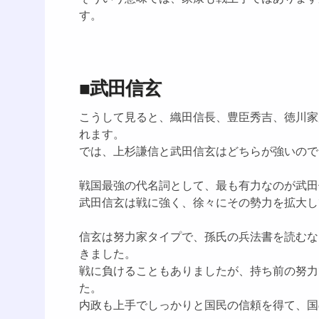
す。
■武田信玄
こうして見ると、織田信長、豊臣秀吉、徳川家
れます。
では、上杉謙信と武田信玄はどちらが強いので
戦国最強の代名詞として、最も有力なのが武田
武田信玄は戦に強く、徐々にその勢力を拡大し
信玄は努力家タイプで、孫氏の兵法書を読むな
きました。
戦に負けることもありましたが、持ち前の努力
た。
内政も上手でしっかりと国民の信頼を得て、国