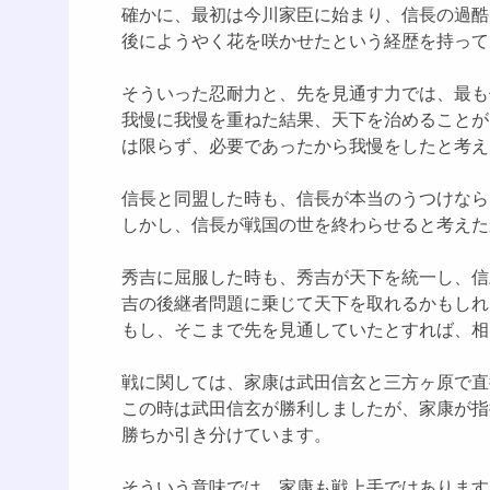
確かに、最初は今川家臣に始まり、信長の過酷
後にようやく花を咲かせたという経歴を持って
そういった忍耐力と、先を見通す力では、最も
我慢に我慢を重ねた結果、天下を治めることが
は限らず、必要であったから我慢をしたと考え
信長と同盟した時も、信長が本当のうつけなら
しかし、信長が戦国の世を終わらせると考えた
秀吉に屈服した時も、秀吉が天下を統一し、信
吉の後継者問題に乗じて天下を取れるかもしれ
もし、そこまで先を見通していたとすれば、相
戦に関しては、家康は武田信玄と三方ヶ原で直
この時は武田信玄が勝利しましたが、家康が指
勝ちか引き分けています。
そういう意味では、家康も戦上手ではあります