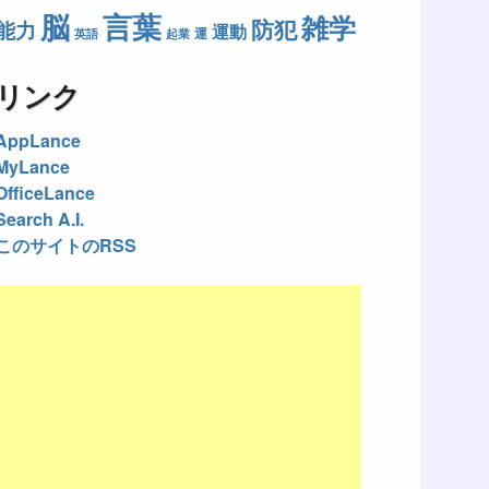
脳
言葉
雑学
防犯
能力
運動
運
英語
起業
リンク
AppLance
MyLance
OfficeLance
Search A.I.
このサイトのRSS