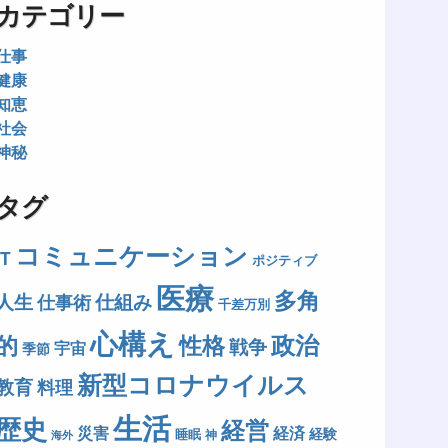
カテゴリー
仕事
健康
知恵
社会
神秘
タグ
コミュニケーション
IT
ポジティブ
医療
多角
人生
仕組み
仕事術
千差万別
心構え
政治
的
性格
戦争
宇宙
季節
新型コロナウイルス
教育
料理
生活
歴史
経営
災害
経済
経験
睡眠
神
海外