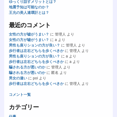
ゆっくり話すメリットとは？
地震予知は可能なのか？
王允の美人連環計とは？
最近のコメント
女性の方が嘘がうまい？
に
管理人
より
女性の方が嘘がうまい？
に
a
より
男性も座りションの方が良い？
に
管理人
より
歩行者は左右どちらを歩くべきか
に
管理人
より
男性も座りションの方が良い？
に
a
より
歩行者は左右どちらを歩くべきか
に
a
より
騙される方が悪いのか
に
管理人
より
騙される方が悪いのか
に
匿名
より
男女の違い
に
poi
より
歩行者は左右どちらを歩くべきか
に
管理人
より
コメント一覧
カテゴリー
仕事