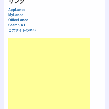
リンク
AppLance
MyLance
OfficeLance
Search A.I.
このサイトのRSS