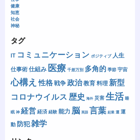
健康
知恵
社会
神秘
タグ
コミュニケーション
人生
IT
ポジティブ
医療
多角的
仕組み
仕事術
宇宙
季節
千差万別
心構え
新型
政治
性格
戦争
教育
料理
生活
歴史
コロナウイルス
災害
睡
海外
脳
言葉
経営
能力
経済
運
経験
眠
神
運
英語
起業
雑学
防犯
動