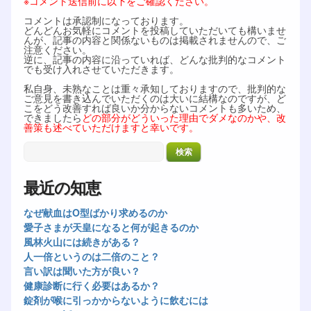
※コメント送信前に以下をご確認ください。
コメントは承認制になっております。
どんどんお気軽にコメントを投稿していただいても構いませ
んが、記事の内容と関係ないものは掲載されませんので、ご
注意ください。
逆に、記事の内容に沿っていれば、どんな批判的なコメント
でも受け入れさせていただきます。
私自身、未熟なことは重々承知しておりますので、批判的な
ご意見を書き込んでいただくのは大いに結構なのですが、ど
こをどう改善すれば良いか分からないコメントも多いため、
できましたら
どの部分がどういった理由でダメなのかや、改
善策も述べていただけますと幸いです。
最近の知恵
なぜ献血はO型ばかり求めるのか
愛子さまが天皇になると何が起きるのか
風林火山には続きがある？
人一倍というのは二倍のこと？
言い訳は聞いた方が良い？
健康診断に行く必要はあるか？
錠剤が喉に引っかからないように飲むには