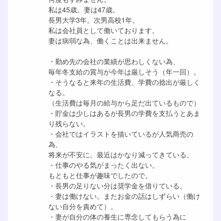
私は45歳。妻は47歳。
長男大学3年。次男高校1年。
私は会社員として働いております。
妻は病弱な為、働くことは出来ません。
・勤め先の会社の業績が思わしくない為、
毎年冬支給の賞与が今年は厳しそう（年一回）。
・そうなると来年の生活費、学費の捻出が厳しく
なる。
（生活費は毎月の給与から足だ出ているもので）
・貯金は少しはあるが長男の学費を支払うとあま
り残らない。
・会社ではイラストを描いているが人気商売の
為、
将来が不安に。最近はかなり減ってきている。
・仕事のやる気がまったく出ない。
もともと仕事が趣味でしたので。
・長男の足りない分は奨学金を借りている。
・妻は働けない。またお金の話はしずらい（働け
ない自分を責めて）。
・妻が自分の体の養生に専念してもらう為に