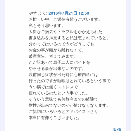
やす
より:
2016年7月21日 12:50
お忙しい中、ご返信有難うございます。
私もそう思います。
大変なご病気やトラブルをかかえられた
書き込みを拝見すると私は恵まれていると。
分かってはいるのでうがどうしても
お金の事が頭から離れなくて。
破産宣告、考えてみます。
ただ訳あって息子二人にバイトを
やらせる事が出来ないのです。
以前同じ症状が出た時に心療内科には
行ったのですが睡眠はとれているという事で
うつ病では無くストレスで
疲れているのだという事でした。
そういう意味でも何故今までの経験で
耐性が出来てないのかが情けなくなります。
ご親切にいろいろとアドバイス下さり
本当に有難うございました。
返信