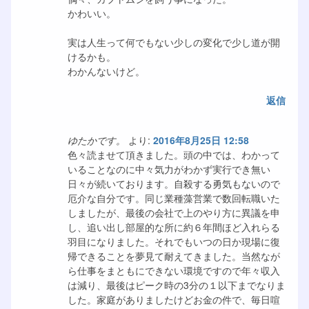
かわいい。
実は人生って何でもない少しの変化で少し道が開
けるかも。
わかんないけど。
返信
ゆたかです。
より:
2016年8月25日 12:58
色々読ませて頂きました。頭の中では、わかって
いることなのに中々気力がわかず実行でき無い
日々が続いております。自殺する勇気もないので
厄介な自分です。同じ業種藻営業で数回転職いた
しましたが、最後の会社で上のやり方に異議を申
し、追い出し部屋的な所に約６年間ほど入れらる
羽目になりました。それでもいつの日か現場に復
帰できることを夢見て耐えてきました。当然なが
ら仕事をまともにできない環境ですので年々収入
は減り、最後はピーク時の3分の１以下までなりま
した。家庭がありましたけどお金の件で、毎日喧