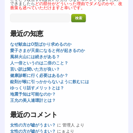
できましたら
どの部分がどういった理由でダメなのかや、改
善策も述べていただけますと幸いです。
最近の知恵
なぜ献血はO型ばかり求めるのか
愛子さまが天皇になると何が起きるのか
風林火山には続きがある？
人一倍というのは二倍のこと？
言い訳は聞いた方が良い？
健康診断に行く必要はあるか？
錠剤が喉に引っかからないように飲むには
ゆっくり話すメリットとは？
地震予知は可能なのか？
王允の美人連環計とは？
最近のコメント
女性の方が嘘がうまい？
に
管理人
より
女性の方が嘘がうまい？
に
a
より