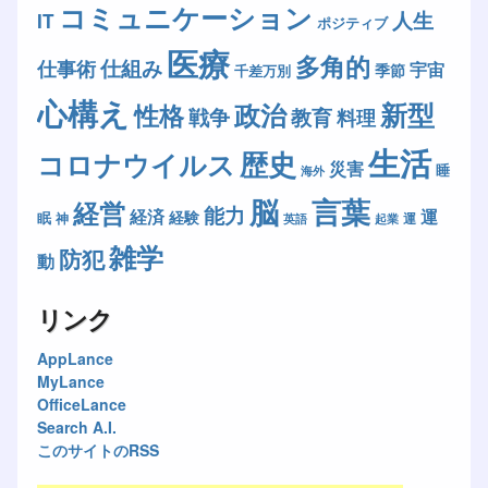
コミュニケーション
人生
IT
ポジティブ
医療
多角的
仕組み
仕事術
宇宙
季節
千差万別
心構え
新型
政治
性格
戦争
教育
料理
生活
歴史
コロナウイルス
災害
睡
海外
脳
言葉
経営
能力
経済
運
経験
眠
神
運
英語
起業
雑学
防犯
動
リンク
AppLance
MyLance
OfficeLance
Search A.I.
このサイトのRSS