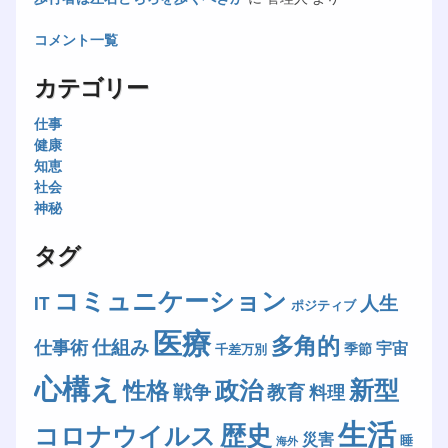
コメント一覧
カテゴリー
仕事
健康
知恵
社会
神秘
タグ
コミュニケーション
人生
IT
ポジティブ
医療
多角的
仕組み
仕事術
宇宙
季節
千差万別
心構え
新型
政治
性格
戦争
教育
料理
生活
歴史
コロナウイルス
災害
睡
海外