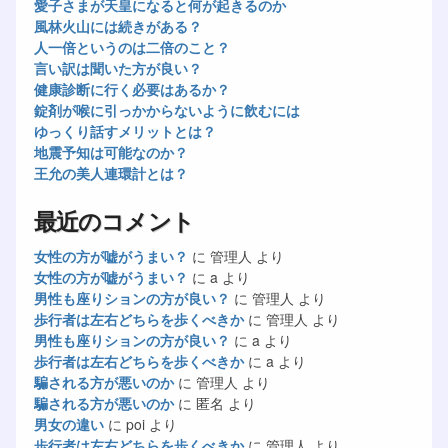
愛子さまが天皇になると何が起きるのか
風林火山には続きがある？
人一倍というのは二倍のこと？
言い訳は聞いた方が良い？
健康診断に行く必要はあるか？
錠剤が喉に引っかからないように飲むには
ゆっくり話すメリットとは？
地震予知は可能なのか？
王允の美人連環計とは？
最近のコメント
女性の方が嘘がうまい？
に
管理人
より
女性の方が嘘がうまい？
に
a
より
男性も座りションの方が良い？
に
管理人
より
歩行者は左右どちらを歩くべきか
に
管理人
より
男性も座りションの方が良い？
に
a
より
歩行者は左右どちらを歩くべきか
に
a
より
騙される方が悪いのか
に
管理人
より
騙される方が悪いのか
に
匿名
より
男女の違い
に
poi
より
歩行者は左右どちらを歩くべきか
に
管理人
より