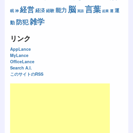
脳
言葉
経営
能力
経済
運
経験
眠
神
運
英語
起業
雑学
防犯
動
リンク
AppLance
MyLance
OfficeLance
Search A.I.
このサイトのRSS