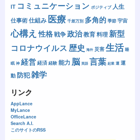
コミュニケーション
人生
IT
ポジティブ
医療
多角的
仕組み
仕事術
宇宙
季節
千差万別
心構え
新型
政治
性格
戦争
教育
料理
生活
歴史
コロナウイルス
災害
睡
海外
脳
言葉
経営
能力
経済
運
経験
眠
神
運
英語
起業
雑学
防犯
動
リンク
AppLance
MyLance
OfficeLance
Search A.I.
このサイトのRSS