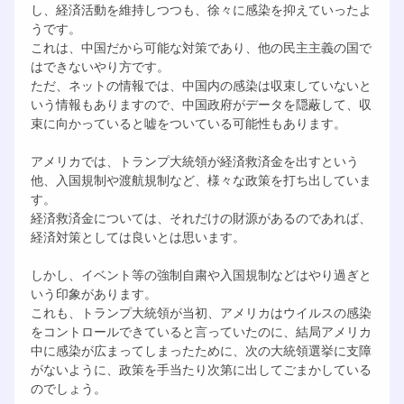
し、経済活動を維持しつつも、徐々に感染を抑えていったよ
うです。
これは、中国だから可能な対策であり、他の民主主義の国で
はできないやり方です。
ただ、ネットの情報では、中国内の感染は収束していないと
いう情報もありますので、中国政府がデータを隠蔽して、収
束に向かっていると嘘をついている可能性もあります。
アメリカでは、トランプ大統領が経済救済金を出すという
他、入国規制や渡航規制など、様々な政策を打ち出していま
す。
経済救済金については、それだけの財源があるのであれば、
経済対策としては良いとは思います。
しかし、イベント等の強制自粛や入国規制などはやり過ぎと
いう印象があります。
これも、トランプ大統領が当初、アメリカはウイルスの感染
をコントロールできていると言っていたのに、結局アメリカ
中に感染が広まってしまったために、次の大統領選挙に支障
がないように、政策を手当たり次第に出してごまかしている
のでしょう。