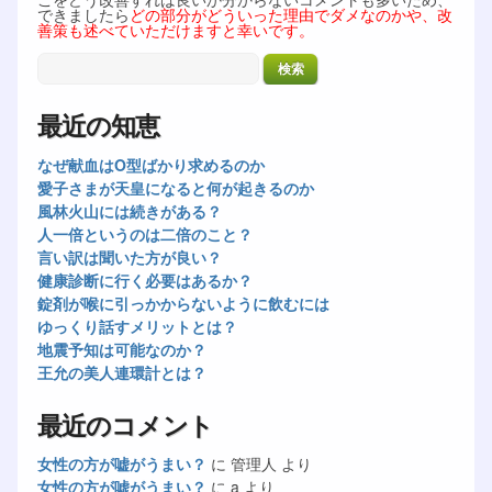
できましたら
どの部分がどういった理由でダメなのかや、改
善策も述べていただけますと幸いです。
最近の知恵
なぜ献血はO型ばかり求めるのか
愛子さまが天皇になると何が起きるのか
風林火山には続きがある？
人一倍というのは二倍のこと？
言い訳は聞いた方が良い？
健康診断に行く必要はあるか？
錠剤が喉に引っかからないように飲むには
ゆっくり話すメリットとは？
地震予知は可能なのか？
王允の美人連環計とは？
最近のコメント
女性の方が嘘がうまい？
に
管理人
より
女性の方が嘘がうまい？
に
a
より