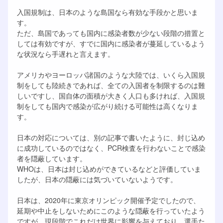
入国規制は、日本のような島国なら有効な手段かと思いま
す。
ただ、島国であっても国内に感染者数が少ない段階の措置と
しては有効ですが、すでに国内に感染者が蔓延しているよう
な状況なら手遅れと言えます。
アメリカやヨーロッパ諸国のような大陸では、いくら入国規
制をしても陸続きであれば、全ての入国者を制限するのは難
しいですし、国自体の面積が大きく人口も多ければ、入国規
制をしても国内で感染が広がり続ける可能性は高くなりま
す。
日本の対応については、別の記事で書いたように、封じ込め
に成功しているのではなく、PCR検査を行わないことで感染
者を隠蔽しています。
WHOは、日本は封じ込めができているなどと評価していま
したが、日本の隠蔽には気づいていないようです。
日本は、2020年に東京オリンピック開催予定でしたので、
延期や中止をしないためにこのような隠蔽を行っていたよう
ですが、現段階でこれだけ世界に影響を与えており、選手た