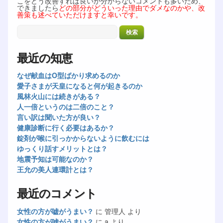
こをどう改善すれば良いか分からないコメントも多いため、
できましたら
どの部分がどういった理由でダメなのかや、改
善策も述べていただけますと幸いです。
最近の知恵
なぜ献血はO型ばかり求めるのか
愛子さまが天皇になると何が起きるのか
風林火山には続きがある？
人一倍というのは二倍のこと？
言い訳は聞いた方が良い？
健康診断に行く必要はあるか？
錠剤が喉に引っかからないように飲むには
ゆっくり話すメリットとは？
地震予知は可能なのか？
王允の美人連環計とは？
最近のコメント
女性の方が嘘がうまい？
に
管理人
より
女性の方が嘘がうまい？
に
a
より