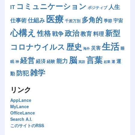
コミュニケーション
人生
IT
ポジティブ
医療
多角的
仕組み
仕事術
宇宙
季節
千差万別
心構え
新型
政治
性格
戦争
教育
料理
生活
歴史
コロナウイルス
災害
睡
海外
脳
言葉
経営
能力
経済
運
経験
眠
神
運
英語
起業
雑学
防犯
動
リンク
AppLance
MyLance
OfficeLance
Search A.I.
このサイトのRSS