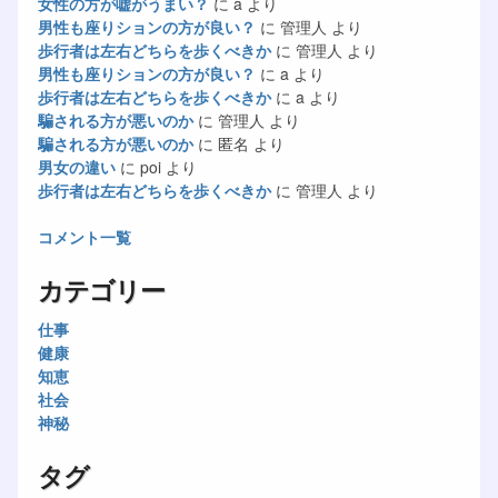
女性の方が嘘がうまい？
に
a
より
男性も座りションの方が良い？
に
管理人
より
歩行者は左右どちらを歩くべきか
に
管理人
より
男性も座りションの方が良い？
に
a
より
歩行者は左右どちらを歩くべきか
に
a
より
騙される方が悪いのか
に
管理人
より
騙される方が悪いのか
に
匿名
より
男女の違い
に
poi
より
歩行者は左右どちらを歩くべきか
に
管理人
より
コメント一覧
カテゴリー
仕事
健康
知恵
社会
神秘
タグ