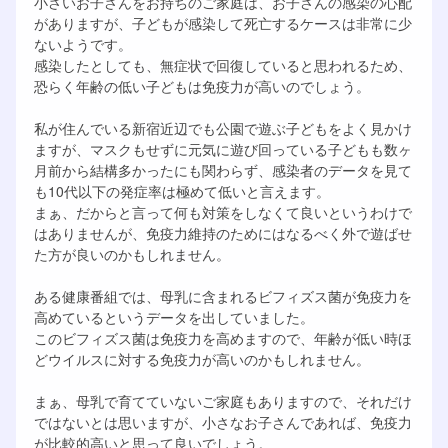
小さいお子さんをお持ちのご家庭は、お子さんの感染の心配
がありますが、子どもが感染して死亡するケースは非常に少
ないようです。
感染したとしても、無症状で回復していると思われるため、
恐らく年齢の低い子どもは免疫力が高いのでしょう。
私が住んでいる新宿近辺でも公園で遊ぶ子どもをよく見かけ
ますが、マスクもせずに元気に遊び回っている子どもも数ヶ
月前から結構多かったにも関わらず、感染者のデータを見て
も10代以下の発症率は極めて低いと言えます。
まぁ、だからと言って何も対策をしなくて良いというわけで
はありませんが、免疫力維持のためにはなるべく外で遊ばせ
た方が良いのかもしれません。
ある健康番組では、母乳に含まれるビフィズス菌が免疫力を
高めているというデータを出していました。
このビフィズス菌は免疫力を高めますので、年齢が低い時ほ
どウイルスに対する免疫力が高いのかもしれません。
まぁ、母乳で育てていないご家庭もありますので、それだけ
ではないとは思いますが、小さなお子さんであれば、免疫力
が比較的高いと思って良いでしょう。