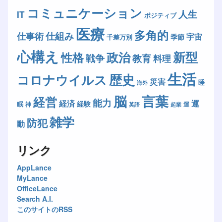
コミュニケーション
人生
IT
ポジティブ
医療
多角的
仕組み
仕事術
宇宙
季節
千差万別
心構え
新型
政治
性格
戦争
教育
料理
生活
歴史
コロナウイルス
災害
睡
海外
脳
言葉
経営
能力
経済
運
経験
眠
神
運
英語
起業
雑学
防犯
動
リンク
AppLance
MyLance
OfficeLance
Search A.I.
このサイトのRSS