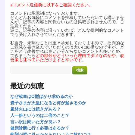
※コメント送信前に以下をご確認ください。
コメントは承認制になっております。
どんどんお気軽にコメントを投稿していただいても構いませ
んが、記事の内容と関係ないものは掲載されませんので、ご
注意ください。
逆に、記事の内容に沿っていれば、どんな批判的なコメント
でも受け入れさせていただきます。
私自身、未熟なことは重々承知しておりますので、批判的な
ご意見を書き込んでいただくのは大いに結構なのですが、ど
こをどう改善すれば良いか分からないコメントも多いため、
できましたら
どの部分がどういった理由でダメなのかや、改
善策も述べていただけますと幸いです。
最近の知恵
なぜ献血はO型ばかり求めるのか
愛子さまが天皇になると何が起きるのか
風林火山には続きがある？
人一倍というのは二倍のこと？
言い訳は聞いた方が良い？
健康診断に行く必要はあるか？
錠剤が喉に引っかからないように飲むには