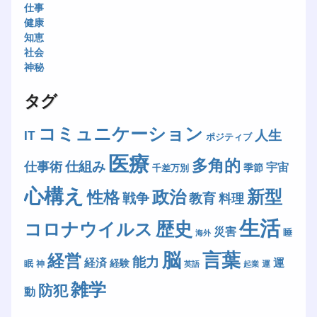
仕事
健康
知恵
社会
神秘
タグ
コミュニケーション
人生
IT
ポジティブ
医療
多角的
仕組み
仕事術
宇宙
季節
千差万別
心構え
新型
政治
性格
戦争
教育
料理
生活
歴史
コロナウイルス
災害
睡
海外
脳
言葉
経営
能力
経済
運
経験
眠
神
運
英語
起業
雑学
防犯
動