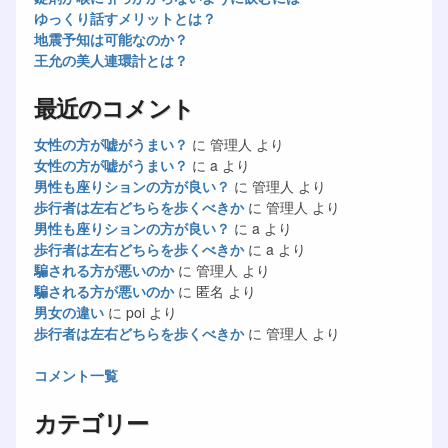
ゆっくり話すメリットとは？
地震予知は可能なのか？
王允の美人連環計とは？
最近のコメント
女性の方が嘘がうまい？
に
管理人
より
女性の方が嘘がうまい？
に
a
より
男性も座りションの方が良い？
に
管理人
より
歩行者は左右どちらを歩くべきか
に
管理人
より
男性も座りションの方が良い？
に
a
より
歩行者は左右どちらを歩くべきか
に
a
より
騙される方が悪いのか
に
管理人
より
騙される方が悪いのか
に
匿名
より
男女の違い
に
poi
より
歩行者は左右どちらを歩くべきか
に
管理人
より
コメント一覧
カテゴリー