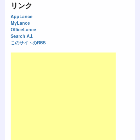
リンク
AppLance
MyLance
OfficeLance
Search A.I.
このサイトのRSS