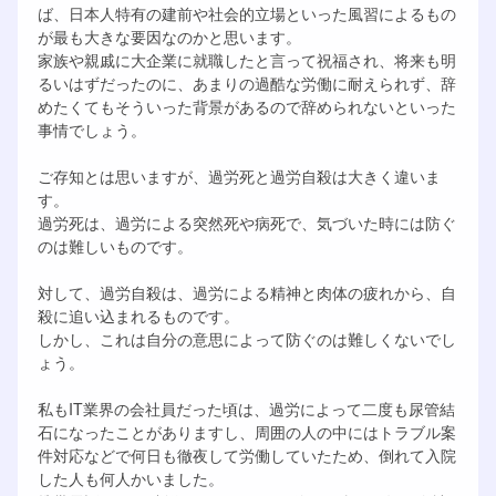
ば、日本人特有の建前や社会的立場といった風習によるもの
が最も大きな要因なのかと思います。
家族や親戚に大企業に就職したと言って祝福され、将来も明
るいはずだったのに、あまりの過酷な労働に耐えられず、辞
めたくてもそういった背景があるので辞められないといった
事情でしょう。
ご存知とは思いますが、過労死と過労自殺は大きく違いま
す。
過労死は、過労による突然死や病死で、気づいた時には防ぐ
のは難しいものです。
対して、過労自殺は、過労による精神と肉体の疲れから、自
殺に追い込まれるものです。
しかし、これは自分の意思によって防ぐのは難しくないでし
ょう。
私もIT業界の会社員だった頃は、過労によって二度も尿管結
石になったことがありますし、周囲の人の中にはトラブル案
件対応などで何日も徹夜して労働していたため、倒れて入院
した人も何人かいました。