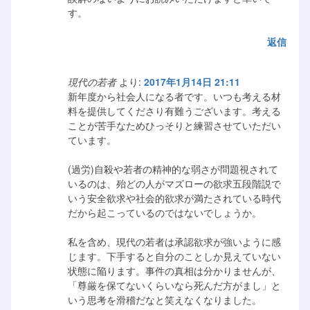
す。
返信
現代の若者
より:
2017年1月14日 21:11
新年度から社会人になる者です。いつも考える材
料を提供してくださり有難うございます。考える
ことが苦手なためひっそりと練習させていただい
ています。
(過労)自殺や若者の精神的な弱さが問題視されて
いるのは、殆どの人がマズローの欲求五段階説で
いう安全欲求や社会的欲求が満たされている時代
だから起こっているのではないでしょうか。
私を含め、現代の若者は承認欲求が強いように感
じます。下手すると自分のことしか見えていない
状態に陥ります。事件の真相は分かりませんが、
「尊厳を保てないくらいなら死んだ方がまし」と
いう思考を滑稽だなと笑えなくなりました。