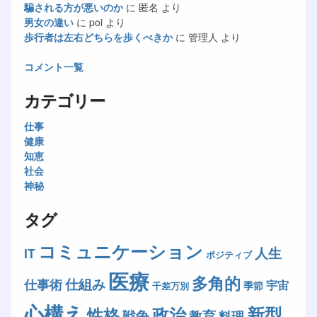
騙される方が悪いのか
に
匿名
より
男女の違い
に
poi
より
歩行者は左右どちらを歩くべきか
に
管理人
より
コメント一覧
カテゴリー
仕事
健康
知恵
社会
神秘
タグ
コミュニケーション
人生
IT
ポジティブ
医療
多角的
仕組み
仕事術
宇宙
季節
千差万別
心構え
新型
政治
性格
戦争
教育
料理