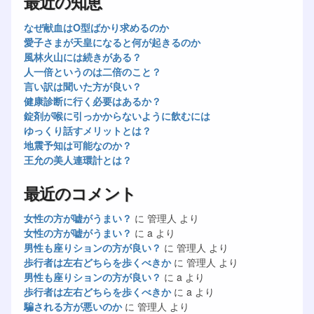
最近の知恵
なぜ献血はO型ばかり求めるのか
愛子さまが天皇になると何が起きるのか
風林火山には続きがある？
人一倍というのは二倍のこと？
言い訳は聞いた方が良い？
健康診断に行く必要はあるか？
錠剤が喉に引っかからないように飲むには
ゆっくり話すメリットとは？
地震予知は可能なのか？
王允の美人連環計とは？
最近のコメント
女性の方が嘘がうまい？
に
管理人
より
女性の方が嘘がうまい？
に
a
より
男性も座りションの方が良い？
に
管理人
より
歩行者は左右どちらを歩くべきか
に
管理人
より
男性も座りションの方が良い？
に
a
より
歩行者は左右どちらを歩くべきか
に
a
より
騙される方が悪いのか
に
管理人
より