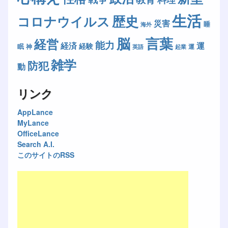
生活
歴史
コロナウイルス
災害
睡
海外
脳
言葉
経営
能力
経済
運
経験
眠
神
運
英語
起業
雑学
防犯
動
リンク
AppLance
MyLance
OfficeLance
Search A.I.
このサイトのRSS