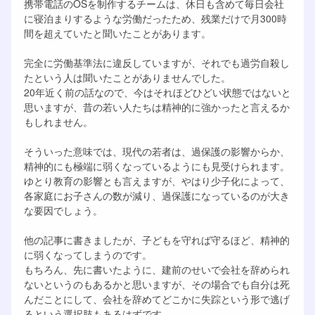
携帯電話のOSを制作するチームは、休日も含めて毎日会社
に寝泊まりするような労働だったため、残業だけで月300時
間を超えていたと聞いたことがあります。
完全に労働基準法に違反していますが、それでも過労自殺し
たという人は聞いたことがありませんでした。
20年近く前の話なので、今はそれほどひどい状態ではないと
思いますが、昔の若い人たちは精神的に強かったと言えるか
もしれません。
そういった意味では、現代の若者は、過保護の影響からか、
精神的にも極端に弱くなっているようにも見受けられます。
ゆとり教育の影響とも言えますが、やはり少子化によって、
各家庭にお子さんの数が減り、過保護になっているのが大き
な要因でしょう。
他の記事に書きましたが、子どもを守れば守るほど、精神的
に弱くなってしまうのです。
もちろん、先に書いたように、建前のせいで会社を辞められ
ないというのもあるかと思いますが、その場合でも自分は死
んだことにして、会社を辞めてどこかに失踪という形で逃げ
るという選択肢もあるはずです。