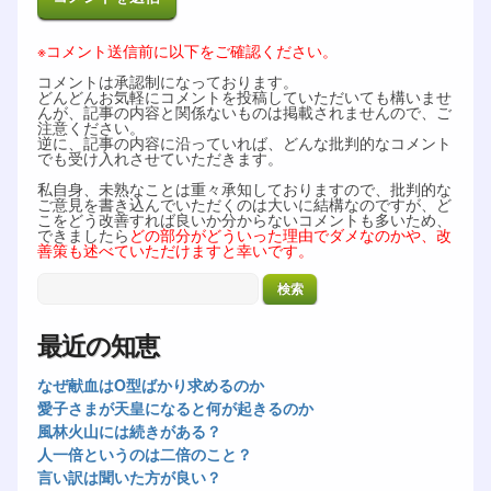
※コメント送信前に以下をご確認ください。
コメントは承認制になっております。
どんどんお気軽にコメントを投稿していただいても構いませ
んが、記事の内容と関係ないものは掲載されませんので、ご
注意ください。
逆に、記事の内容に沿っていれば、どんな批判的なコメント
でも受け入れさせていただきます。
私自身、未熟なことは重々承知しておりますので、批判的な
ご意見を書き込んでいただくのは大いに結構なのですが、ど
こをどう改善すれば良いか分からないコメントも多いため、
できましたら
どの部分がどういった理由でダメなのかや、改
善策も述べていただけますと幸いです。
最近の知恵
なぜ献血はO型ばかり求めるのか
愛子さまが天皇になると何が起きるのか
風林火山には続きがある？
人一倍というのは二倍のこと？
言い訳は聞いた方が良い？