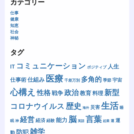
カテゴリー
仕事
健康
知恵
社会
神秘
タグ
コミュニケーション
人生
IT
ポジティブ
医療
多角的
仕組み
仕事術
宇宙
季節
千差万別
心構え
新型
政治
性格
戦争
教育
料理
生活
歴史
コロナウイルス
災害
睡
海外
脳
言葉
経営
能力
経済
運
経験
眠
神
運
英語
起業
雑学
防犯
動