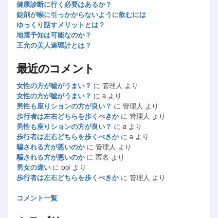
健康診断に行く必要はあるか？
錠剤が喉に引っかからないように飲むには
ゆっくり話すメリットとは？
地震予知は可能なのか？
王允の美人連環計とは？
最近のコメント
女性の方が嘘がうまい？
に
管理人
より
女性の方が嘘がうまい？
に
a
より
男性も座りションの方が良い？
に
管理人
より
歩行者は左右どちらを歩くべきか
に
管理人
より
男性も座りションの方が良い？
に
a
より
歩行者は左右どちらを歩くべきか
に
a
より
騙される方が悪いのか
に
管理人
より
騙される方が悪いのか
に
匿名
より
男女の違い
に
poi
より
歩行者は左右どちらを歩くべきか
に
管理人
より
コメント一覧