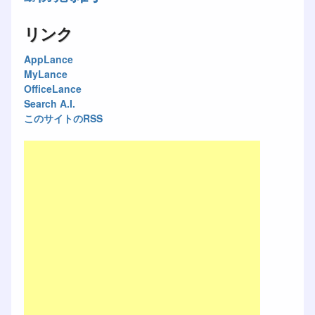
リンク
AppLance
MyLance
OfficeLance
Search A.I.
このサイトのRSS