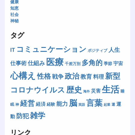
健康
知恵
社会
神秘
タグ
コミュニケーション
人生
IT
ポジティブ
医療
多角的
仕組み
仕事術
宇宙
季節
千差万別
心構え
新型
政治
性格
戦争
教育
料理
生活
歴史
コロナウイルス
災害
睡
海外
脳
言葉
経営
能力
経済
運
経験
眠
神
運
英語
起業
雑学
防犯
動
リンク