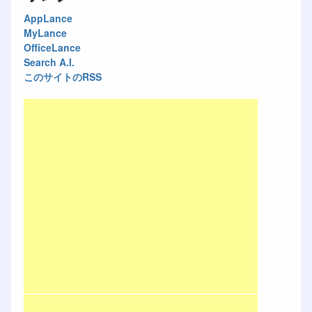
AppLance
MyLance
OfficeLance
Search A.I.
このサイトのRSS