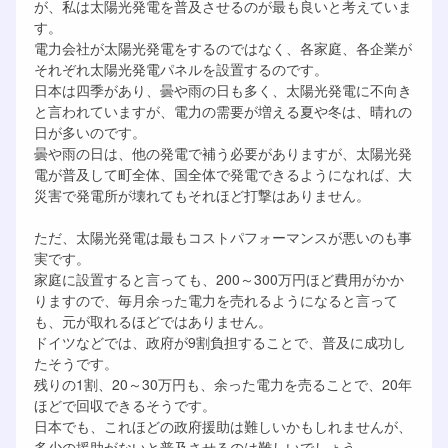
が、私は太陽光発電を普及させるのが最も良いと考えていま
す。
電力会社が太陽光発電をするのではなく、各家庭、各企業が
それぞれ太陽光発電パネルを設置するのです。
日本は四季があり、曇や雨の日も多く、太陽光発電に不向き
と言われていますが、電力の需要が増える夏や冬は、晴れの
日が多いのです。
曇や雨の日は、他の発電で補う必要がありますが、太陽光発
電が普及して町全体、国全体で発電できるようになれば、大
災害で発電所が壊れてもそれほど打撃はありません。
ただ、太陽光発電は最もコストパフォーマンスが悪いのも事
実です。
家庭に設置すると言っても、200～300万円ほど費用がかか
りますので、毎月余った電力を売れるようになると言って
も、元が取れるほどではありません。
ドイツなどでは、政府が9割負担することで、普及に成功し
たそうです。
残りの1割、20～30万円も、余った電力を売ることで、20年
ほどで回収できるそうです。
日本でも、これほどの政府援助は難しいかもしれませんが、
多少の援助がないと普及させるのは難しいでしょう。