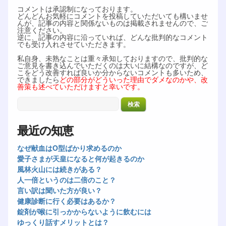
コメントは承認制になっております。
どんどんお気軽にコメントを投稿していただいても構いませ
んが、記事の内容と関係ないものは掲載されませんので、ご
注意ください。
逆に、記事の内容に沿っていれば、どんな批判的なコメント
でも受け入れさせていただきます。
私自身、未熟なことは重々承知しておりますので、批判的な
ご意見を書き込んでいただくのは大いに結構なのですが、ど
こをどう改善すれば良いか分からないコメントも多いため、
できましたら
どの部分がどういった理由でダメなのかや、改
善策も述べていただけますと幸いです。
最近の知恵
なぜ献血はO型ばかり求めるのか
愛子さまが天皇になると何が起きるのか
風林火山には続きがある？
人一倍というのは二倍のこと？
言い訳は聞いた方が良い？
健康診断に行く必要はあるか？
錠剤が喉に引っかからないように飲むには
ゆっくり話すメリットとは？