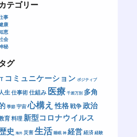
カテゴリー
仕事
健康
知恵
社会
神秘
タグ
コミュニケーション
IT
ポジティブ
医療
多角
人生
仕組み
仕事術
千差万別
心構え
政治
的
性格
戦争
宇宙
季節
新型コロナウイルス
教育
料理
生活
歴史
経営
災害
経済
経験
睡眠
神
海外