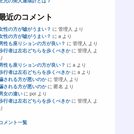
王允の美人連環計とは？
最近のコメント
女性の方が嘘がうまい？
に
管理人
より
女性の方が嘘がうまい？
に
a
より
男性も座りションの方が良い？
に
管理人
より
歩行者は左右どちらを歩くべきか
に
管理人
よ
り
男性も座りションの方が良い？
に
a
より
歩行者は左右どちらを歩くべきか
に
a
より
騙される方が悪いのか
に
管理人
より
騙される方が悪いのか
に
匿名
より
男女の違い
に
poi
より
歩行者は左右どちらを歩くべきか
に
管理人
よ
り
コメント一覧