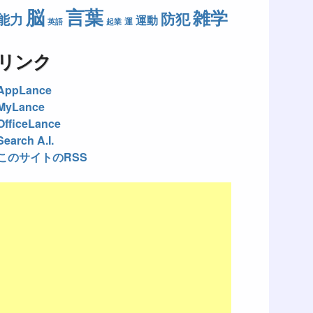
脳
言葉
雑学
防犯
能力
運動
運
英語
起業
リンク
AppLance
MyLance
OfficeLance
Search A.I.
このサイトのRSS