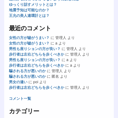
ゆっくり話すメリットとは？
地震予知は可能なのか？
王允の美人連環計とは？
最近のコメント
女性の方が嘘がうまい？
に
管理人
より
女性の方が嘘がうまい？
に
a
より
男性も座りションの方が良い？
に
管理人
より
歩行者は左右どちらを歩くべきか
に
管理人
より
男性も座りションの方が良い？
に
a
より
歩行者は左右どちらを歩くべきか
に
a
より
騙される方が悪いのか
に
管理人
より
騙される方が悪いのか
に
匿名
より
男女の違い
に
poi
より
歩行者は左右どちらを歩くべきか
に
管理人
より
コメント一覧
カテゴリー