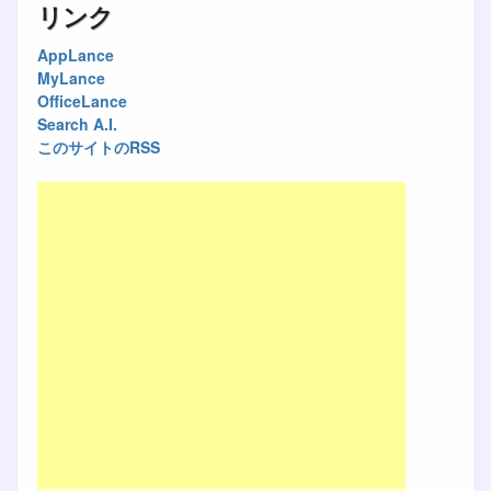
リンク
AppLance
MyLance
OfficeLance
Search A.I.
このサイトのRSS