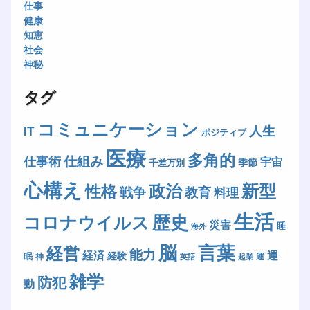
仕事
健康
知恵
社会
神秘
タグ
コミュニケーション
人生
IT
ポジティブ
医療
多角的
仕組み
仕事術
宇宙
季節
千差万別
心構え
新型
政治
性格
戦争
教育
料理
生活
歴史
コロナウイルス
災害
睡
海外
脳
言葉
経営
能力
経済
運
経験
眠
神
運
英語
起業
雑学
防犯
動