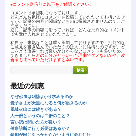
※コメント送信前に以下をご確認ください。
コメントは承認制になっております。
どんどんお気軽にコメントを投稿していただいても構いませ
んが、記事の内容と関係ないものは掲載されませんので、ご
注意ください。
逆に、記事の内容に沿っていれば、どんな批判的なコメント
でも受け入れさせていただきます。
私自身、未熟なことは重々承知しておりますので、批判的な
ご意見を書き込んでいただくのは大いに結構なのですが、ど
こをどう改善すれば良いか分からないコメントも多いため、
できましたら
どの部分がどういった理由でダメなのかや、改
善策も述べていただけますと幸いです。
最近の知恵
なぜ献血はO型ばかり求めるのか
愛子さまが天皇になると何が起きるのか
風林火山には続きがある？
人一倍というのは二倍のこと？
言い訳は聞いた方が良い？
健康診断に行く必要はあるか？
錠剤が喉に引っかからないように飲むには