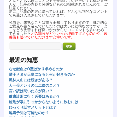
どんどんお気軽にコメントを投稿していただいても構いませ
んが、記事の内容と関係ないものは掲載されませんので、ご
注意ください。
逆に、記事の内容に沿っていれば、どんな批判的なコメント
でも受け入れさせていただきます。
私自身、未熟なことは重々承知しておりますので、批判的な
ご意見を書き込んでいただくのは大いに結構なのですが、ど
こをどう改善すれば良いか分からないコメントも多いため、
できましたら
どの部分がどういった理由でダメなのかや、改
善策も述べていただけますと幸いです。
最近の知恵
なぜ献血はO型ばかり求めるのか
愛子さまが天皇になると何が起きるのか
風林火山には続きがある？
人一倍というのは二倍のこと？
言い訳は聞いた方が良い？
健康診断に行く必要はあるか？
錠剤が喉に引っかからないように飲むには
ゆっくり話すメリットとは？
地震予知は可能なのか？