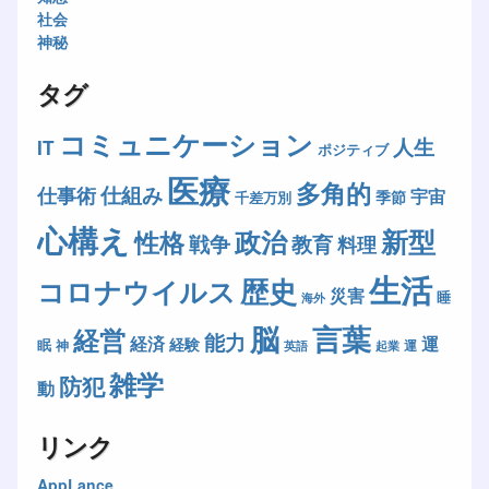
社会
神秘
タグ
コミュニケーション
人生
IT
ポジティブ
医療
多角的
仕組み
仕事術
宇宙
季節
千差万別
心構え
新型
政治
性格
戦争
教育
料理
生活
歴史
コロナウイルス
災害
睡
海外
脳
言葉
経営
能力
経済
運
経験
眠
神
運
英語
起業
雑学
防犯
動
リンク
AppLance