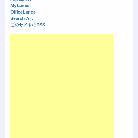
MyLance
OfficeLance
Search A.I.
このサイトのRSS