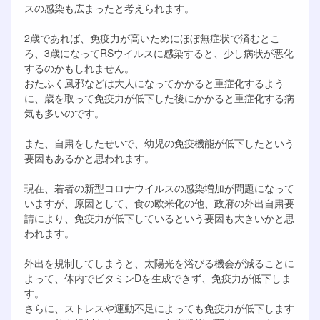
スの感染も広まったと考えられます。
2歳であれば、免疫力が高いためにほぼ無症状で済むとこ
ろ、3歳になってRSウイルスに感染すると、少し病状が悪化
するのかもしれません。
おたふく風邪などは大人になってかかると重症化するよう
に、歳を取って免疫力が低下した後にかかると重症化する病
気も多いのです。
また、自粛をしたせいで、幼児の免疫機能が低下したという
要因もあるかと思われます。
現在、若者の新型コロナウイルスの感染増加が問題になって
いますが、原因として、食の欧米化の他、政府の外出自粛要
請により、免疫力が低下しているという要因も大きいかと思
われます。
外出を規制してしまうと、太陽光を浴びる機会が減ることに
よって、体内でビタミンDを生成できず、免疫力が低下しま
す。
さらに、ストレスや運動不足によっても免疫力が低下します