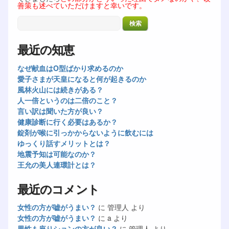
善策も述べていただけますと幸いです。
最近の知恵
なぜ献血はO型ばかり求めるのか
愛子さまが天皇になると何が起きるのか
風林火山には続きがある？
人一倍というのは二倍のこと？
言い訳は聞いた方が良い？
健康診断に行く必要はあるか？
錠剤が喉に引っかからないように飲むには
ゆっくり話すメリットとは？
地震予知は可能なのか？
王允の美人連環計とは？
最近のコメント
女性の方が嘘がうまい？
に
管理人
より
女性の方が嘘がうまい？
に
a
より
男性も座りションの方が良い？
に
管理人
より