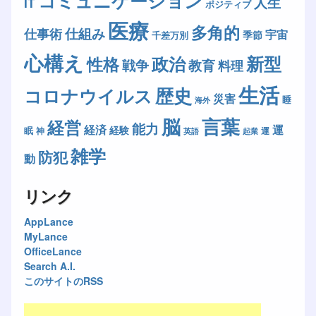
コミュニケーション
人生
IT
ポジティブ
医療
多角的
仕組み
仕事術
宇宙
季節
千差万別
心構え
新型
政治
性格
戦争
教育
料理
生活
歴史
コロナウイルス
災害
睡
海外
脳
言葉
経営
能力
経済
運
経験
眠
神
運
英語
起業
雑学
防犯
動
リンク
AppLance
MyLance
OfficeLance
Search A.I.
このサイトのRSS