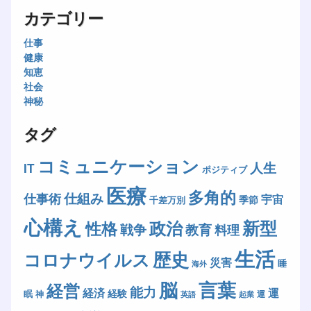
カテゴリー
仕事
健康
知恵
社会
神秘
タグ
コミュニケーション
人生
IT
ポジティブ
医療
多角的
仕組み
仕事術
宇宙
季節
千差万別
心構え
新型
政治
性格
戦争
教育
料理
生活
歴史
コロナウイルス
災害
睡
海外
脳
言葉
経営
能力
経済
運
経験
眠
神
運
英語
起業