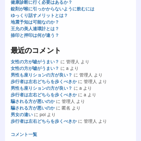
健康診断に行く必要はあるか？
錠剤が喉に引っかからないように飲むには
ゆっくり話すメリットとは？
地震予知は可能なのか？
王允の美人連環計とは？
捺印と押印は何が違う？
最近のコメント
女性の方が嘘がうまい？
に
管理人
より
女性の方が嘘がうまい？
に
a
より
男性も座りションの方が良い？
に
管理人
より
歩行者は左右どちらを歩くべきか
に
管理人
より
男性も座りションの方が良い？
に
a
より
歩行者は左右どちらを歩くべきか
に
a
より
騙される方が悪いのか
に
管理人
より
騙される方が悪いのか
に
匿名
より
男女の違い
に
poi
より
歩行者は左右どちらを歩くべきか
に
管理人
より
コメント一覧