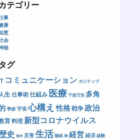
カテゴリー
仕事
健康
知恵
社会
神秘
タグ
コミュニケーション
IT
ポジティブ
医療
多角
人生
仕組み
仕事術
千差万別
心構え
政治
的
性格
戦争
宇宙
季節
新型コロナウイルス
教育
料理
生活
歴史
経営
災害
経済
経験
睡眠
神
海外