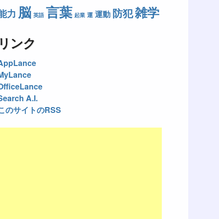
脳
言葉
雑学
防犯
能力
運動
運
英語
起業
リンク
AppLance
MyLance
OfficeLance
Search A.I.
このサイトのRSS