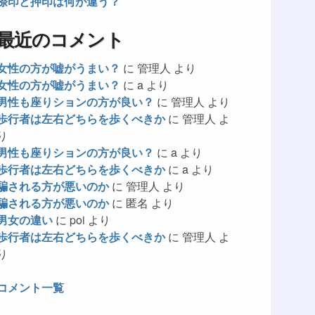
捺印と押印は何が違う？
最近のコメント
女性の方が嘘がうまい？
に
管理人
より
女性の方が嘘がうまい？
に
a
より
男性も座りションの方が良い？
に
管理人
より
歩行者は左右どちらを歩くべきか
に
管理人
よ
り
男性も座りションの方が良い？
に
a
より
歩行者は左右どちらを歩くべきか
に
a
より
騙される方が悪いのか
に
管理人
より
騙される方が悪いのか
に
匿名
より
男女の違い
に
poi
より
歩行者は左右どちらを歩くべきか
に
管理人
よ
り
コメント一覧