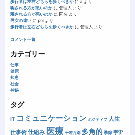
歩行者は左右どちらを歩くべきか
に
a
より
騙される方が悪いのか
に
管理人
より
騙される方が悪いのか
に
匿名
より
男女の違い
に
poi
より
歩行者は左右どちらを歩くべきか
に
管理人
より
コメント一覧
カテゴリー
仕事
健康
知恵
社会
神秘
タグ
コミュニケーション
人生
IT
ポジティブ
医療
多角的
仕組み
仕事術
宇宙
季節
千差万別