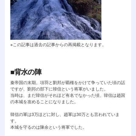
※この記事は過去の記事からの再掲載となります。
■背水の陣
秦帝国の末期、項羽と劉邦が覇権をかけて争っていた頃の話
ですが、劉邦の部下に韓信という将軍がいました。
当時は、まだ韓信がそれほど有名でなかった頃、韓信は趙国
の本城を攻めることになりました。
韓信の軍は3万ほどに対し、趙軍は30万とも言われていま
す。
本城を守るのは陳余という将軍でした。