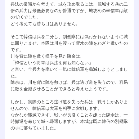
兵法の常識から考えて、城を攻め取るには、籠城する兵の二
倍の兵力は最低必要なのが普通ですが、城攻めの韓信軍は敵
の1/10でした。
どう考えても勝ち目はありません。
そこで韓信は兵を二分し、別働隊には気付かれないように城
に回りこませ、本隊は川を渡って背水の陣をわざと敷いたの
です。
川を背に陣を敷く様子を見た陳余は、
「韓信という将軍は兵法を何も知らない」
と言い、全兵力を率いて一気に韓信軍を殲滅しようとしまし
た。
陳余は、川を背に陣を敷けば、兵は逃げ道を失うので、容易
に敵を全滅させることができると考えたようです。
しかし、実際のところ逃げ道を失った兵は、戦うしかありま
せんので、韓信軍は大軍を相手に奮戦します。
なかなか殲滅できず、戦いが長引くことを嫌った陳余は、一
時撤退を命じて城へ帰還しますが、本城は既に韓信の別働隊
の手に落ちていました。