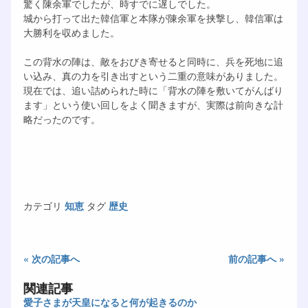
驚く陳余軍でしたが、時すでに遅しでした。
城から打って出た韓信軍と本隊が陳余軍を挟撃し、韓信軍は
大勝利を収めました。
この背水の陣は、敵をおびき寄せると同時に、兵を死地に追
い込み、真の力を引き出すという二重の意味がありました。
現在では、追い詰められた時に「背水の陣を敷いてがんばり
ます」という使い回しをよく聞きますが、実際は前向きな計
略だったのです。
カテゴリ
知恵
タグ
歴史
« 次の記事へ
前の記事へ »
関連記事
愛子さまが天皇になると何が起きるのか