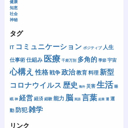
健康
知恵
社会
神秘
タグ
コミュニケーション
人生
IT
ポジティブ
医療
多角的
仕組み
仕事術
宇宙
季節
千差万別
心構え
新型
政治
性格
戦争
教育
料理
生活
歴史
コロナウイルス
災害
睡
海外
脳
言葉
経営
能力
経済
運
経験
眠
神
運
英語
起業
雑学
防犯
動
リンク