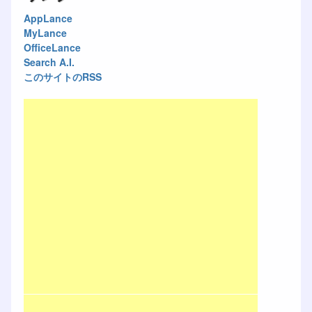
AppLance
MyLance
OfficeLance
Search A.I.
このサイトのRSS