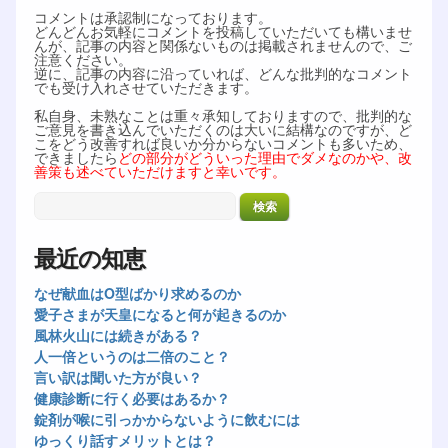
コメントは承認制になっております。
どんどんお気軽にコメントを投稿していただいても構いませ
んが、記事の内容と関係ないものは掲載されませんので、ご
注意ください。
逆に、記事の内容に沿っていれば、どんな批判的なコメント
でも受け入れさせていただきます。
私自身、未熟なことは重々承知しておりますので、批判的な
ご意見を書き込んでいただくのは大いに結構なのですが、ど
こをどう改善すれば良いか分からないコメントも多いため、
できましたら
どの部分がどういった理由でダメなのかや、改
善策も述べていただけますと幸いです。
最近の知恵
なぜ献血はO型ばかり求めるのか
愛子さまが天皇になると何が起きるのか
風林火山には続きがある？
人一倍というのは二倍のこと？
言い訳は聞いた方が良い？
健康診断に行く必要はあるか？
錠剤が喉に引っかからないように飲むには
ゆっくり話すメリットとは？