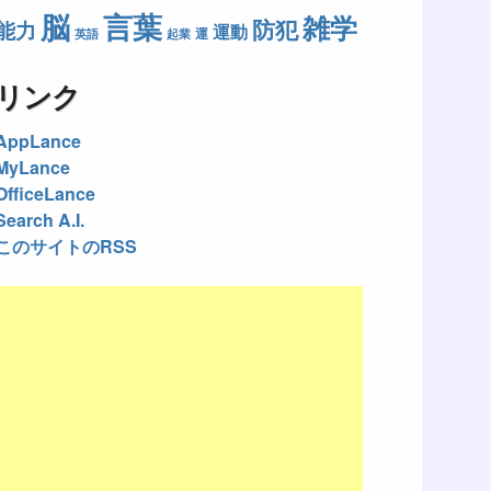
脳
言葉
雑学
防犯
能力
運動
運
英語
起業
リンク
AppLance
MyLance
OfficeLance
Search A.I.
このサイトのRSS