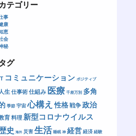
カテゴリー
仕事
健康
知恵
社会
神秘
タグ
コミュニケーション
IT
ポジティブ
医療
多角
人生
仕組み
仕事術
千差万別
心構え
政治
的
性格
戦争
宇宙
季節
新型コロナウイルス
教育
料理
生活
歴史
経営
災害
経済
経験
睡眠
神
海外