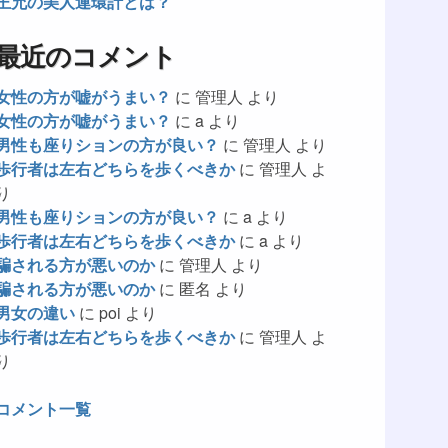
王允の美人連環計とは？
最近のコメント
女性の方が嘘がうまい？
に
管理人
より
女性の方が嘘がうまい？
に
a
より
男性も座りションの方が良い？
に
管理人
より
歩行者は左右どちらを歩くべきか
に
管理人
よ
り
男性も座りションの方が良い？
に
a
より
歩行者は左右どちらを歩くべきか
に
a
より
騙される方が悪いのか
に
管理人
より
騙される方が悪いのか
に
匿名
より
男女の違い
に
poi
より
歩行者は左右どちらを歩くべきか
に
管理人
よ
り
コメント一覧