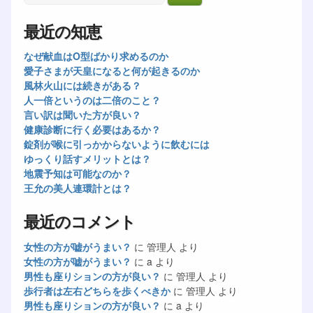
最近の知恵
なぜ献血はO型ばかり求めるのか
愛子さまが天皇になると何が起きるのか
風林火山には続きがある？
人一倍というのは二倍のこと？
言い訳は聞いた方が良い？
健康診断に行く必要はあるか？
錠剤が喉に引っかからないように飲むには
ゆっくり話すメリットとは？
地震予知は可能なのか？
王允の美人連環計とは？
最近のコメント
女性の方が嘘がうまい？
に
管理人
より
女性の方が嘘がうまい？
に
a
より
男性も座りションの方が良い？
に
管理人
より
歩行者は左右どちらを歩くべきか
に
管理人
より
男性も座りションの方が良い？
に
a
より