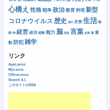
心構え
新型
政治
性格
戦争
教育
料理
生活
歴史
コロナウイルス
災害
睡
海外
脳
言葉
経営
能力
経済
運
経験
眠
神
運
英語
起業
雑学
防犯
動
リンク
AppLance
MyLance
OfficeLance
Search A.I.
このサイトのRSS