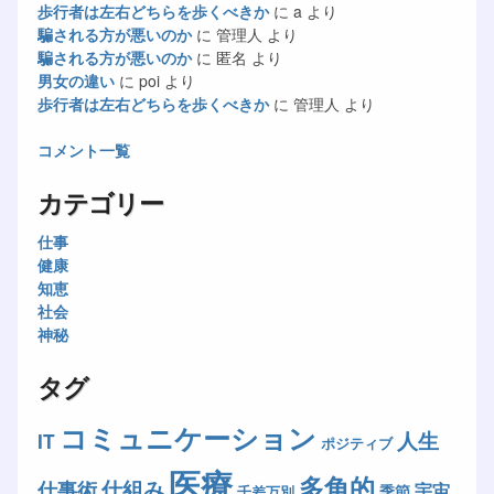
歩行者は左右どちらを歩くべきか
に
a
より
騙される方が悪いのか
に
管理人
より
騙される方が悪いのか
に
匿名
より
男女の違い
に
poi
より
歩行者は左右どちらを歩くべきか
に
管理人
より
コメント一覧
カテゴリー
仕事
健康
知恵
社会
神秘
タグ
コミュニケーション
人生
IT
ポジティブ
医療
多角的
仕組み
仕事術
宇宙
季節
千差万別