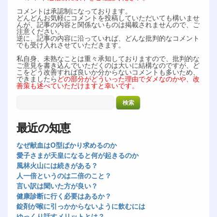
コメントは承認制になっております。
どんどんお気軽にコメントを投稿していただいても構いませ
んが、記事の内容と関係ないものは掲載されませんので、ご
注意ください。
逆に、記事の内容に沿っていれば、どんな批判的なコメント
でも受け入れさせていただきます。
私自身、未熟なことは重々承知しておりますので、批判的な
ご意見を書き込んでいただくのは大いに結構なのですが、ど
こをどう改善すれば良いか分からないコメントも多いため、
できましたら
どの部分がどういった理由でダメなのかや、改
善策も述べていただけますと幸いです。
最近の知恵
なぜ献血はO型ばかり求めるのか
愛子さまが天皇になると何が起きるのか
風林火山には続きがある？
人一倍というのは二倍のこと？
言い訳は聞いた方が良い？
健康診断に行く必要はあるか？
錠剤が喉に引っかからないように飲むには
ゆっくり話すメリットとは？