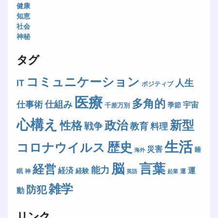
健康
知恵
社会
神秘
タグ
コミュニケーション
人生
IT
ポジティブ
医療
多角的
仕組み
仕事術
宇宙
季節
千差万別
心構え
新型
政治
性格
戦争
教育
料理
生活
歴史
コロナウイルス
災害
睡
海外
脳
言葉
経営
能力
経済
運
経験
眠
神
運
英語
起業
雑学
防犯
動
リンク