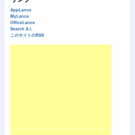
AppLance
MyLance
OfficeLance
Search A.I.
このサイトのRSS