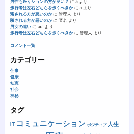
男性も座りションの方が良い？
に
a
より
歩行者は左右どちらを歩くべきか
に
a
より
騙される方が悪いのか
に
管理人
より
騙される方が悪いのか
に
匿名
より
男女の違い
に
poi
より
歩行者は左右どちらを歩くべきか
に
管理人
より
コメント一覧
カテゴリー
仕事
健康
知恵
社会
神秘
タグ
コミュニケーション
人生
IT
ポジティブ