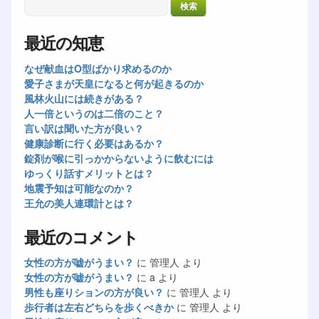
最近の知恵
なぜ献血はO型ばかり求めるのか
愛子さまが天皇になると何が起きるのか
風林火山には続きがある？
人一倍というのは二倍のこと？
言い訳は聞いた方が良い？
健康診断に行く必要はあるか？
錠剤が喉に引っかからないように飲むには
ゆっくり話すメリットとは？
地震予知は可能なのか？
王允の美人連環計とは？
最近のコメント
女性の方が嘘がうまい？
に
管理人
より
女性の方が嘘がうまい？
に
a
より
男性も座りションの方が良い？
に
管理人
より
歩行者は左右どちらを歩くべきか
に
管理人
より