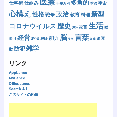
医療
多角的
仕組み
仕事術
宇宙
季節
千差万別
心構え
新型
政治
性格
戦争
教育
料理
生活
歴史
コロナウイルス
災害
睡
海外
脳
言葉
経営
能力
経済
運
経験
眠
神
運
英語
起業
雑学
防犯
動
リンク
AppLance
MyLance
OfficeLance
Search A.I.
このサイトのRSS