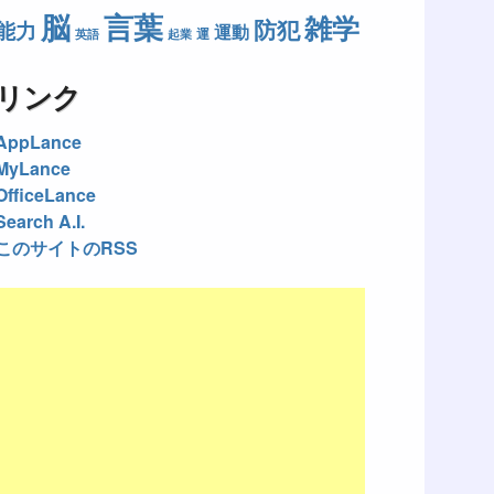
脳
言葉
雑学
防犯
能力
運動
運
英語
起業
リンク
AppLance
MyLance
OfficeLance
Search A.I.
このサイトのRSS