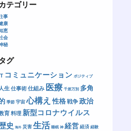
カテゴリー
仕事
健康
知恵
社会
神秘
タグ
コミュニケーション
IT
ポジティブ
医療
多角
人生
仕組み
仕事術
千差万別
心構え
政治
的
性格
戦争
宇宙
季節
新型コロナウイルス
教育
料理
生活
歴史
経営
災害
経済
経験
睡眠
神
海外