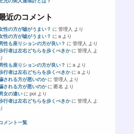
王允の美人連環計とは？
最近のコメント
女性の方が嘘がうまい？
に
管理人
より
女性の方が嘘がうまい？
に
a
より
男性も座りションの方が良い？
に
管理人
より
歩行者は左右どちらを歩くべきか
に
管理人
よ
り
男性も座りションの方が良い？
に
a
より
歩行者は左右どちらを歩くべきか
に
a
より
騙される方が悪いのか
に
管理人
より
騙される方が悪いのか
に
匿名
より
男女の違い
に
poi
より
歩行者は左右どちらを歩くべきか
に
管理人
よ
り
コメント一覧