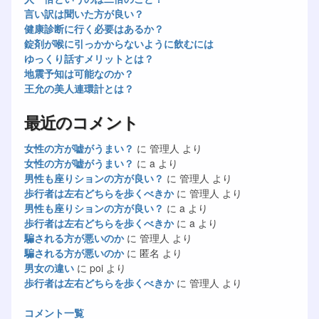
言い訳は聞いた方が良い？
健康診断に行く必要はあるか？
錠剤が喉に引っかからないように飲むには
ゆっくり話すメリットとは？
地震予知は可能なのか？
王允の美人連環計とは？
最近のコメント
女性の方が嘘がうまい？
に
管理人
より
女性の方が嘘がうまい？
に
a
より
男性も座りションの方が良い？
に
管理人
より
歩行者は左右どちらを歩くべきか
に
管理人
より
男性も座りションの方が良い？
に
a
より
歩行者は左右どちらを歩くべきか
に
a
より
騙される方が悪いのか
に
管理人
より
騙される方が悪いのか
に
匿名
より
男女の違い
に
poi
より
歩行者は左右どちらを歩くべきか
に
管理人
より
コメント一覧