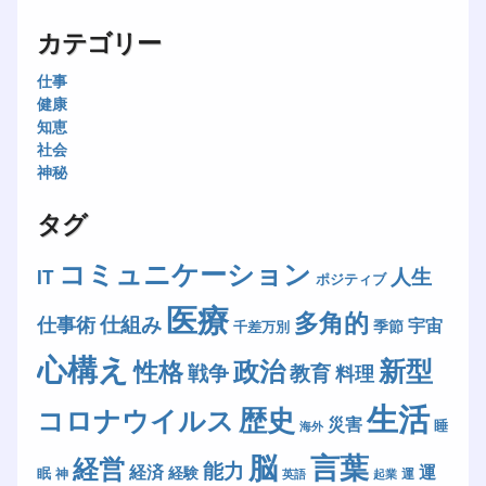
カテゴリー
仕事
健康
知恵
社会
神秘
タグ
コミュニケーション
人生
IT
ポジティブ
医療
多角的
仕組み
仕事術
宇宙
季節
千差万別
心構え
新型
政治
性格
戦争
教育
料理
生活
歴史
コロナウイルス
災害
睡
海外
脳
言葉
経営
能力
経済
運
経験
眠
神
運
英語
起業