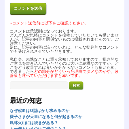
※コメント送信前に以下をご確認ください。
コメントは承認制になっております。
どんどんお気軽にコメントを投稿していただいても構いませ
んが、記事の内容と関係ないものは掲載されませんので、ご
注意ください。
逆に、記事の内容に沿っていれば、どんな批判的なコメント
でも受け入れさせていただきます。
私自身、未熟なことは重々承知しておりますので、批判的な
ご意見を書き込んでいただくのは大いに結構なのですが、ど
こをどう改善すれば良いか分からないコメントも多いため、
できましたら
どの部分がどういった理由でダメなのかや、改
善策も述べていただけますと幸いです。
最近の知恵
なぜ献血はO型ばかり求めるのか
愛子さまが天皇になると何が起きるのか
風林火山には続きがある？
人一倍というのは二倍のこと？