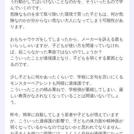
う行動がしてはいけないことなのかを、そういったもので学
んでいくのです。
危険なものを全て取り除いた環境で育った子どもは、何が危
険なのかが分からない危ない大人になってしまう可能性があ
ります。
おもちゃでケガをしてしまったから、メーカーを訴える親も
いらっしゃいますが、子どもが使い方を間違っていなけれ
ば、起こらなかった事故ではないのでしょうか？
こういったことが過保護となり、子どもを弱くする要因とな
るのです。
少し子どもに何かあったくらいで、学校に文句を言いにくる
モンスターペアレントも同様に過保護です。
こういったことの積み重ねで、学校側が萎縮してしまい、厳
しい教育がなされなくなっていることは間違いないでしょ
う。
昨今、簡単に自殺してしまう若者や子どもが増えています
が、こういった過保護の影響で、子どもの体力面や精神面が
弱くなっているからなのではないかと思われてなりません。
お子さんを持つご両親には、よくよく自分が過保護になって