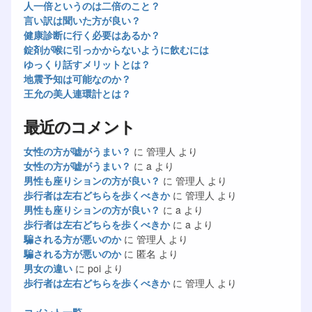
人一倍というのは二倍のこと？
言い訳は聞いた方が良い？
健康診断に行く必要はあるか？
錠剤が喉に引っかからないように飲むには
ゆっくり話すメリットとは？
地震予知は可能なのか？
王允の美人連環計とは？
最近のコメント
女性の方が嘘がうまい？
に
管理人
より
女性の方が嘘がうまい？
に
a
より
男性も座りションの方が良い？
に
管理人
より
歩行者は左右どちらを歩くべきか
に
管理人
より
男性も座りションの方が良い？
に
a
より
歩行者は左右どちらを歩くべきか
に
a
より
騙される方が悪いのか
に
管理人
より
騙される方が悪いのか
に
匿名
より
男女の違い
に
poi
より
歩行者は左右どちらを歩くべきか
に
管理人
より