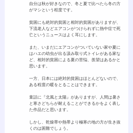
自分は秋が好きなので、冬と夏で比べたら冬の方
がマシという程度です。
貧困にも絶対的貧困と相対的貧困がありますが、
下流老人などエアコンがつけられずに熱中症で死
亡というニュースはよく耳にします。
また、いまだにエアコンがついていない家や夏に
はハエの幼虫が出る汲み取り式トイレがある家な
ど、相対的貧困による夏の苦悩、羨望はあるかと
思います。
一方、日本には絶対的貧困はほとんどないので、
ある程度の暖をとることはできます。
童話に『北風と太陽』がありますが、人間は暑さ
と寒さどちらが耐えることができるかをよく表し
た作品だと思います。
しかし、乾燥帯や熱帯より極寒の地の方が生き抜
くのは困難でしょう。