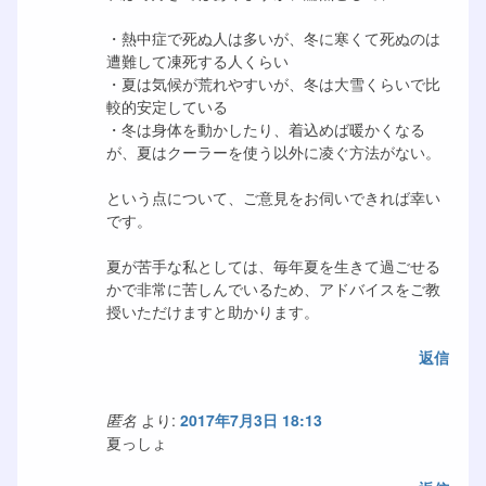
・熱中症で死ぬ人は多いが、冬に寒くて死ぬのは
遭難して凍死する人くらい
・夏は気候が荒れやすいが、冬は大雪くらいで比
較的安定している
・冬は身体を動かしたり、着込めば暖かくなる
が、夏はクーラーを使う以外に凌ぐ方法がない。
という点について、ご意見をお伺いできれば幸い
です。
夏が苦手な私としては、毎年夏を生きて過ごせる
かで非常に苦しんでいるため、アドバイスをご教
授いただけますと助かります。
返信
匿名
より:
2017年7月3日 18:13
夏っしょ