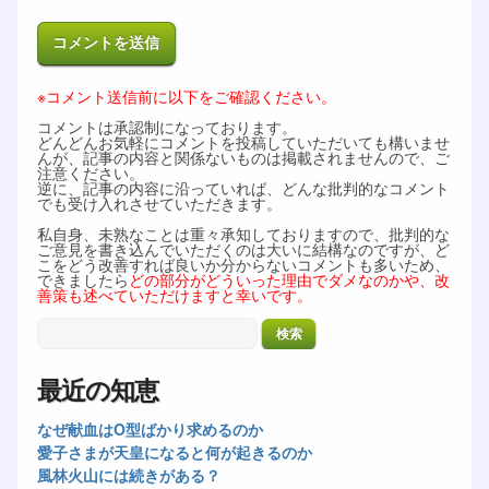
※コメント送信前に以下をご確認ください。
コメントは承認制になっております。
どんどんお気軽にコメントを投稿していただいても構いませ
んが、記事の内容と関係ないものは掲載されませんので、ご
注意ください。
逆に、記事の内容に沿っていれば、どんな批判的なコメント
でも受け入れさせていただきます。
私自身、未熟なことは重々承知しておりますので、批判的な
ご意見を書き込んでいただくのは大いに結構なのですが、ど
こをどう改善すれば良いか分からないコメントも多いため、
できましたら
どの部分がどういった理由でダメなのかや、改
善策も述べていただけますと幸いです。
最近の知恵
なぜ献血はO型ばかり求めるのか
愛子さまが天皇になると何が起きるのか
風林火山には続きがある？