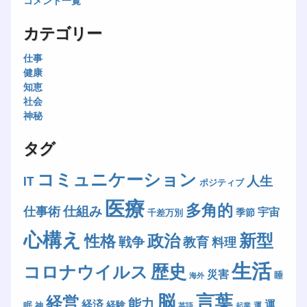
コメント一覧
カテゴリー
仕事
健康
知恵
社会
神秘
タグ
コミュニケーション
人生
IT
ポジティブ
医療
多角的
仕組み
仕事術
宇宙
季節
千差万別
心構え
新型
政治
性格
戦争
教育
料理
生活
歴史
コロナウイルス
災害
睡
海外
脳
言葉
経営
能力
経済
運
経験
眠
神
運
英語
起業