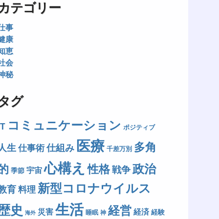
カテゴリー
仕事
健康
知恵
社会
神秘
タグ
コミュニケーション
IT
ポジティブ
医療
多角
人生
仕組み
仕事術
千差万別
心構え
政治
的
性格
戦争
宇宙
季節
新型コロナウイルス
教育
料理
生活
歴史
経営
災害
経済
経験
睡眠
神
海外