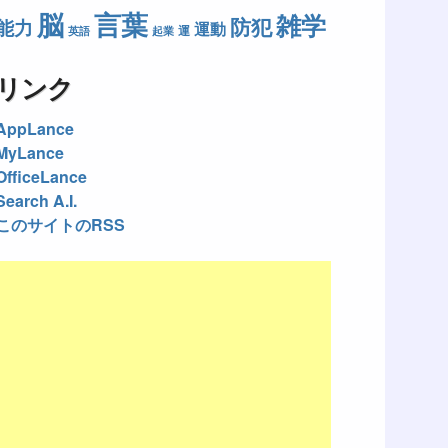
脳
言葉
雑学
防犯
能力
運動
運
英語
起業
リンク
AppLance
MyLance
OfficeLance
Search A.I.
このサイトのRSS