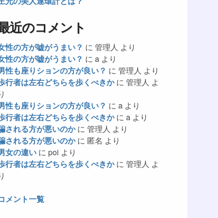
王允の美人連環計とは？
最近のコメント
女性の方が嘘がうまい？
に
管理人
より
女性の方が嘘がうまい？
に
a
より
男性も座りションの方が良い？
に
管理人
より
歩行者は左右どちらを歩くべきか
に
管理人
よ
り
男性も座りションの方が良い？
に
a
より
歩行者は左右どちらを歩くべきか
に
a
より
騙される方が悪いのか
に
管理人
より
騙される方が悪いのか
に
匿名
より
男女の違い
に
poi
より
歩行者は左右どちらを歩くべきか
に
管理人
よ
り
コメント一覧