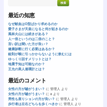
最近の知恵
なぜ献血はO型ばかり求めるのか
愛子さまが天皇になると何が起きるのか
風林火山には続きがある？
人一倍というのは二倍のこと？
言い訳は聞いた方が良い？
健康診断に行く必要はあるか？
錠剤が喉に引っかからないように飲むには
ゆっくり話すメリットとは？
地震予知は可能なのか？
王允の美人連環計とは？
最近のコメント
女性の方が嘘がうまい？
に
管理人
より
女性の方が嘘がうまい？
に
a
より
男性も座りションの方が良い？
に
管理人
より
歩行者は左右どちらを歩くべきか
に
管理人
より