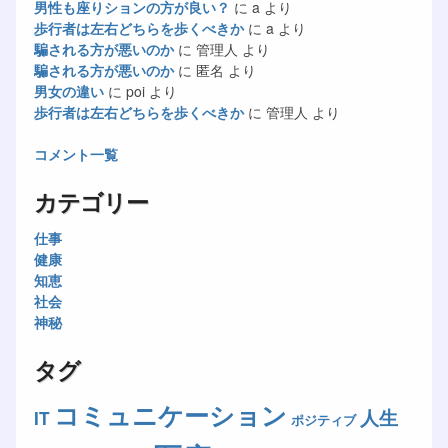
男性も座りションの方が良い？
に
a
より
歩行者は左右どちらを歩くべきか
に
a
より
騙される方が悪いのか
に
管理人
より
騙される方が悪いのか
に
匿名
より
男女の違い
に
poi
より
歩行者は左右どちらを歩くべきか
に
管理人
より
コメント一覧
カテゴリー
仕事
健康
知恵
社会
神秘
タグ
コミュニケーション
人生
IT
ポジティブ