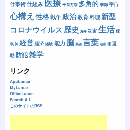
医療
多角的
仕組み
仕事術
宇宙
季節
千差万別
心構え
新型
政治
性格
戦争
教育
料理
生活
歴史
コロナウイルス
災害
睡
海外
脳
言葉
経営
能力
経済
運
経験
眠
神
運
英語
起業
雑学
防犯
動
リンク
AppLance
MyLance
OfficeLance
Search A.I.
このサイトのRSS