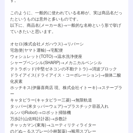
す。
このように、一般的に使われている名称が、実は商品名だっ
たというものは意外と多いものです。
以下に、商品名(メーカー名)→一般的な名称という形で挙げ
ていきたいと思います。
オセロ(株式会社メガハウス)→リバーシ
宅急便(ヤマト運輸)→宅配便
ウォシュレット(TOTO)→温水洗浄便座
シャープペンシル(SHARP)→メカニカルペンシル
テトラポッド(中堅ゼネコンの不動テトラ)→消波ブロック
ドライアイス(ドライアイス・コーポレーション)→個体二酸
化炭素
ホッチキス(伊藤喜商店 現、株式会社イトーキ)→ステープラ
ー
キャタピラー(キャタピラー三菱)→無限軌道
タッパー(米タッパーウェア)→プラスチック容器入れ
ルンバ(iRobot)→ロボット掃除機
万歩計(山佐時計計器)→歩数計
チャッカマン(東海)→ユーティリティライター
のどぬ～るスプレー(小林製薬)→喉用スプレー