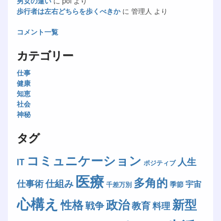
男女の違い
に
poi
より
歩行者は左右どちらを歩くべきか
に
管理人
より
コメント一覧
カテゴリー
仕事
健康
知恵
社会
神秘
タグ
コミュニケーション
人生
IT
ポジティブ
医療
多角的
仕組み
仕事術
宇宙
季節
千差万別
心構え
新型
政治
性格
戦争
教育
料理