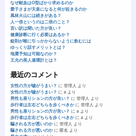
なぜ献血はO型ばかり求めるのか
愛子さまが天皇になると何が起きるのか
風林火山には続きがある？
人一倍というのは二倍のこと？
言い訳は聞いた方が良い？
健康診断に行く必要はあるか？
錠剤が喉に引っかからないように飲むには
ゆっくり話すメリットとは？
地震予知は可能なのか？
王允の美人連環計とは？
最近のコメント
女性の方が嘘がうまい？
に
管理人
より
女性の方が嘘がうまい？
に
a
より
男性も座りションの方が良い？
に
管理人
より
歩行者は左右どちらを歩くべきか
に
管理人
より
男性も座りションの方が良い？
に
a
より
歩行者は左右どちらを歩くべきか
に
a
より
騙される方が悪いのか
に
管理人
より
騙される方が悪いのか
に
匿名
より