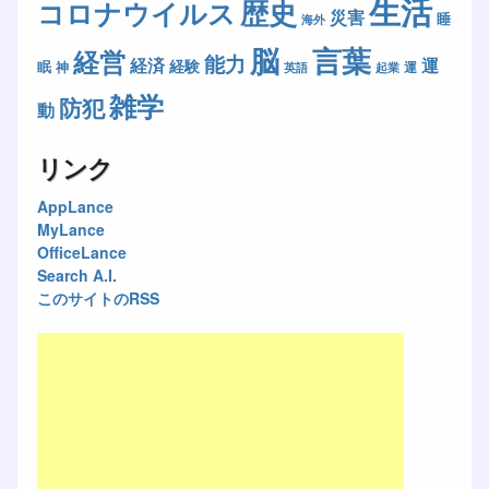
生活
歴史
コロナウイルス
災害
睡
海外
脳
言葉
経営
能力
経済
運
経験
眠
神
運
英語
起業
雑学
防犯
動
リンク
AppLance
MyLance
OfficeLance
Search A.I.
このサイトのRSS