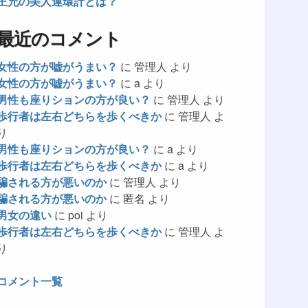
王允の美人連環計とは？
最近のコメント
女性の方が嘘がうまい？
に
管理人
より
女性の方が嘘がうまい？
に
a
より
男性も座りションの方が良い？
に
管理人
より
歩行者は左右どちらを歩くべきか
に
管理人
よ
り
男性も座りションの方が良い？
に
a
より
歩行者は左右どちらを歩くべきか
に
a
より
騙される方が悪いのか
に
管理人
より
騙される方が悪いのか
に
匿名
より
男女の違い
に
poi
より
歩行者は左右どちらを歩くべきか
に
管理人
よ
り
コメント一覧