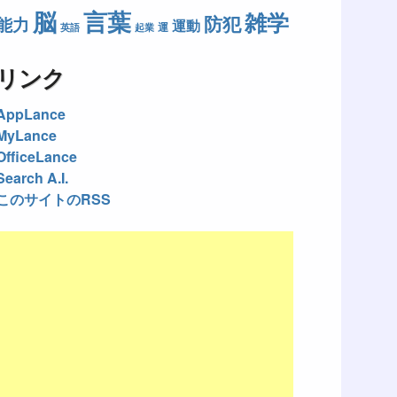
脳
言葉
雑学
防犯
能力
運動
運
英語
起業
リンク
AppLance
MyLance
OfficeLance
Search A.I.
このサイトのRSS