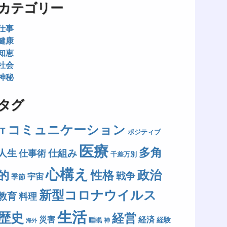
カテゴリー
仕事
健康
知恵
社会
神秘
タグ
コミュニケーション
IT
ポジティブ
医療
多角
人生
仕組み
仕事術
千差万別
心構え
政治
的
性格
戦争
宇宙
季節
新型コロナウイルス
教育
料理
生活
歴史
経営
災害
経済
経験
睡眠
神
海外