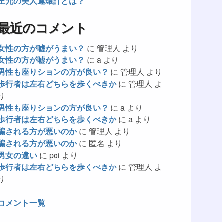
王允の美人連環計とは？
最近のコメント
女性の方が嘘がうまい？
に
管理人
より
女性の方が嘘がうまい？
に
a
より
男性も座りションの方が良い？
に
管理人
より
歩行者は左右どちらを歩くべきか
に
管理人
よ
り
男性も座りションの方が良い？
に
a
より
歩行者は左右どちらを歩くべきか
に
a
より
騙される方が悪いのか
に
管理人
より
騙される方が悪いのか
に
匿名
より
男女の違い
に
poi
より
歩行者は左右どちらを歩くべきか
に
管理人
よ
り
コメント一覧