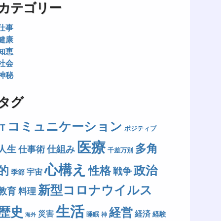
カテゴリー
仕事
健康
知恵
社会
神秘
タグ
コミュニケーション
IT
ポジティブ
医療
多角
人生
仕組み
仕事術
千差万別
心構え
政治
的
性格
戦争
宇宙
季節
新型コロナウイルス
教育
料理
生活
歴史
経営
災害
経済
経験
睡眠
神
海外