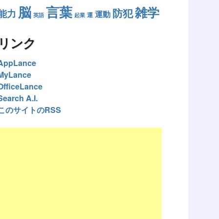
脳
言葉
雑学
防犯
能力
運動
運
英語
起業
リンク
AppLance
MyLance
OfficeLance
Search A.I.
このサイトのRSS