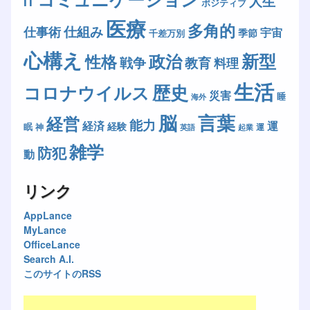
人生
IT
ポジティブ
医療
多角的
仕組み
仕事術
宇宙
季節
千差万別
心構え
新型
政治
性格
戦争
教育
料理
生活
歴史
コロナウイルス
災害
睡
海外
脳
言葉
経営
能力
経済
運
経験
眠
神
運
英語
起業
雑学
防犯
動
リンク
AppLance
MyLance
OfficeLance
Search A.I.
このサイトのRSS