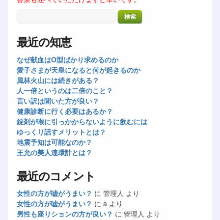
最近の知恵
なぜ献血はO型ばかり求めるのか
愛子さまが天皇になると何が起きるのか
風林火山には続きがある？
人一倍というのは二倍のこと？
言い訳は聞いた方が良い？
健康診断に行く必要はあるか？
錠剤が喉に引っかからないように飲むには
ゆっくり話すメリットとは？
地震予知は可能なのか？
王允の美人連環計とは？
最近のコメント
女性の方が嘘がうまい？
に
管理人
より
女性の方が嘘がうまい？
に
a
より
男性も座りションの方が良い？
に
管理人
より