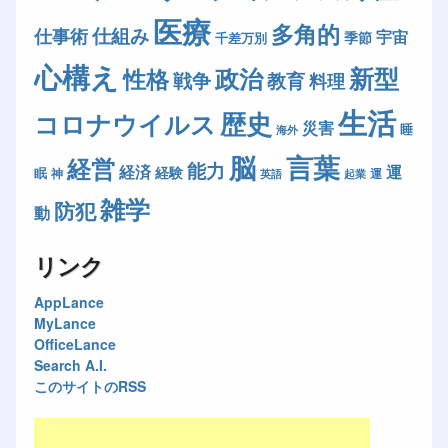
医療
多角的
仕組み
仕事術
宇宙
季節
千差万別
心構え
新型
政治
性格
戦争
教育
料理
生活
歴史
コロナウイルス
災害
睡
海外
脳
言葉
経営
能力
経済
運
経験
眠
神
運
英語
起業
雑学
防犯
動
リンク
AppLance
MyLance
OfficeLance
Search A.I.
このサイトのRSS