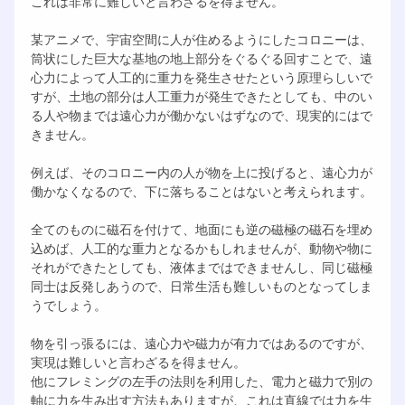
これは非常に難しいと言わざるを得ません。
某アニメで、宇宙空間に人が住めるようにしたコロニーは、
筒状にした巨大な基地の地上部分をぐるぐる回すことで、遠
心力によって人工的に重力を発生させたという原理らしいで
すが、土地の部分は人工重力が発生できたとしても、中のい
る人や物までは遠心力が働かないはずなので、現実的にはで
きません。
例えば、そのコロニー内の人が物を上に投げると、遠心力が
働かなくなるので、下に落ちることはないと考えられます。
全てのものに磁石を付けて、地面にも逆の磁極の磁石を埋め
込めば、人工的な重力となるかもしれませんが、動物や物に
それができたとしても、液体まではできませんし、同じ磁極
同士は反発しあうので、日常生活も難しいものとなってしま
うでしょう。
物を引っ張るには、遠心力や磁力が有力ではあるのですが、
実現は難しいと言わざるを得ません。
他にフレミングの左手の法則を利用した、電力と磁力で別の
軸に力を生み出す方法もありますが、これは直線では力を生