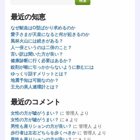
最近の知恵
なぜ献血はO型ばかり求めるのか
愛子さまが天皇になると何が起きるのか
風林火山には続きがある？
人一倍というのは二倍のこと？
言い訳は聞いた方が良い？
健康診断に行く必要はあるか？
錠剤が喉に引っかからないように飲むには
ゆっくり話すメリットとは？
地震予知は可能なのか？
王允の美人連環計とは？
最近のコメント
女性の方が嘘がうまい？
に
管理人
より
女性の方が嘘がうまい？
に
a
より
男性も座りションの方が良い？
に
管理人
より
歩行者は左右どちらを歩くべきか
に
管理人
より
男性も座りションの方が良い？
に
a
より