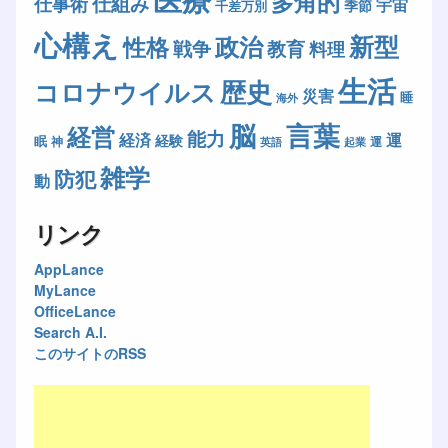
多角的
仕組み
仕事術
宇宙
季節
千差万別
心構え
新型
政治
性格
戦争
教育
料理
生活
歴史
コロナウイルス
災害
睡
海外
脳
言葉
経営
能力
経済
運
経験
眠
神
運
英語
起業
雑学
防犯
動
リンク
AppLance
MyLance
OfficeLance
Search A.I.
このサイトのRSS