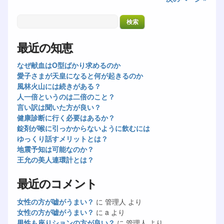
最近の知恵
なぜ献血はO型ばかり求めるのか
愛子さまが天皇になると何が起きるのか
風林火山には続きがある？
人一倍というのは二倍のこと？
言い訳は聞いた方が良い？
健康診断に行く必要はあるか？
錠剤が喉に引っかからないように飲むには
ゆっくり話すメリットとは？
地震予知は可能なのか？
王允の美人連環計とは？
最近のコメント
女性の方が嘘がうまい？
に
管理人
より
女性の方が嘘がうまい？
に
a
より
男性も座りションの方が良い？
に
管理人
より