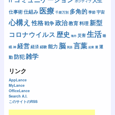
人生
IT
ポジティブ
医療
多角的
仕組み
仕事術
宇宙
季節
千差万別
心構え
新型
政治
性格
戦争
教育
料理
生活
歴史
コロナウイルス
災害
睡
海外
脳
言葉
経営
能力
経済
運
経験
眠
神
運
英語
起業
雑学
防犯
動
リンク
AppLance
MyLance
OfficeLance
Search A.I.
このサイトのRSS