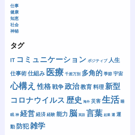
仕事
健康
知恵
社会
神秘
タグ
コミュニケーション
人生
IT
ポジティブ
医療
多角的
仕組み
仕事術
宇宙
季節
千差万別
心構え
新型
政治
性格
戦争
教育
料理
生活
歴史
コロナウイルス
災害
睡
海外
脳
言葉
経営
能力
経済
運
経験
眠
神
運
英語
起業
雑学
防犯
動