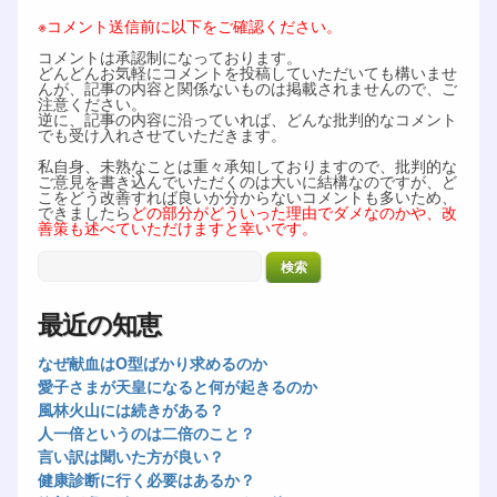
※コメント送信前に以下をご確認ください。
コメントは承認制になっております。
どんどんお気軽にコメントを投稿していただいても構いませ
んが、記事の内容と関係ないものは掲載されませんので、ご
注意ください。
逆に、記事の内容に沿っていれば、どんな批判的なコメント
でも受け入れさせていただきます。
私自身、未熟なことは重々承知しておりますので、批判的な
ご意見を書き込んでいただくのは大いに結構なのですが、ど
こをどう改善すれば良いか分からないコメントも多いため、
できましたら
どの部分がどういった理由でダメなのかや、改
善策も述べていただけますと幸いです。
最近の知恵
なぜ献血はO型ばかり求めるのか
愛子さまが天皇になると何が起きるのか
風林火山には続きがある？
人一倍というのは二倍のこと？
言い訳は聞いた方が良い？
健康診断に行く必要はあるか？