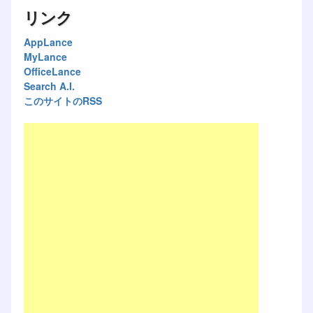
リンク
AppLance
MyLance
OfficeLance
Search A.I.
このサイトのRSS