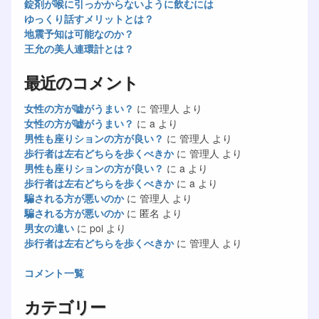
錠剤が喉に引っかからないように飲むには
ゆっくり話すメリットとは？
地震予知は可能なのか？
王允の美人連環計とは？
最近のコメント
女性の方が嘘がうまい？
に
管理人
より
女性の方が嘘がうまい？
に
a
より
男性も座りションの方が良い？
に
管理人
より
歩行者は左右どちらを歩くべきか
に
管理人
より
男性も座りションの方が良い？
に
a
より
歩行者は左右どちらを歩くべきか
に
a
より
騙される方が悪いのか
に
管理人
より
騙される方が悪いのか
に
匿名
より
男女の違い
に
poi
より
歩行者は左右どちらを歩くべきか
に
管理人
より
コメント一覧
カテゴリー