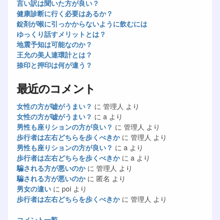
言い訳は聞いた方が良い？
健康診断に行く必要はあるか？
錠剤が喉に引っかからないように飲むには
ゆっくり話すメリットとは？
地震予知は可能なのか？
王允の美人連環計とは？
捺印と押印は何が違う？
最近のコメント
女性の方が嘘がうまい？
に
管理人
より
女性の方が嘘がうまい？
に
a
より
男性も座りションの方が良い？
に
管理人
より
歩行者は左右どちらを歩くべきか
に
管理人
より
男性も座りションの方が良い？
に
a
より
歩行者は左右どちらを歩くべきか
に
a
より
騙される方が悪いのか
に
管理人
より
騙される方が悪いのか
に
匿名
より
男女の違い
に
poi
より
歩行者は左右どちらを歩くべきか
に
管理人
より
コメント一覧