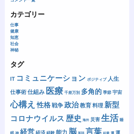
カテゴリー
仕事
健康
知恵
社会
神秘
タグ
コミュニケーション
人生
IT
ポジティブ
医療
多角的
仕組み
仕事術
宇宙
季節
千差万別
心構え
新型
政治
性格
戦争
教育
料理
生活
歴史
コロナウイルス
災害
睡
海外
脳
言葉
経営
能力
経済
運
経験
眠
神
運
英語
起業